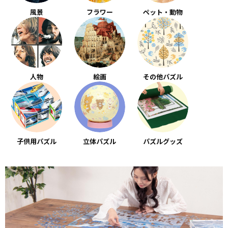
風景
フラワー
ペット・動物
人物
絵画
その他パズル
子供用パズル
立体パズル
パズルグッズ