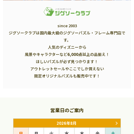
since 2003
ジグソークラブは国内最大級のジグソーパズル・フレーム専門店で
す。
人気のディズニーから
風景やキャラクターなど
6,000点以上
の品揃え！
ほしいパズルが必ず見つかります！
アウトレットセールやここでしか買えない
限定オリジナルパズルも販売中です！
営業日のご案内
2026年8月
日
月
火
水
木
金
土
日