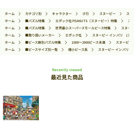
ホーム
カテゴリ別
キャラクター
さ行
スヌーピー
スヌ
ホーム
■パズル特集
エポック社 PEANUTS（スヌーピー）特集
スヌ
ホーム
■パズル特集
世界最小スーパースモールピース特集
スヌーピ
ホーム
■取り扱いメーカー
エポック社
スヌーピー イン パリ (スヌー
ホーム
■ピース数別パズル特集
1000～2000ピース未満
スヌーピー イ
ホーム
■ピースサイズ別一覧
極小ピース系
スヌーピー イン パリ (
Recently viewed
最近見た商品