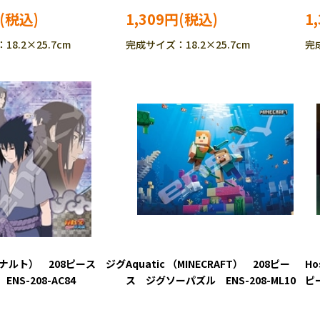
1,309円
1
8.2×25.7cm
完成サイズ：18.2×25.7cm
完成
ナルト） 208ピース ジグ
Aquatic （MINECRAFT） 208ピー
Ho
NS-208-AC84
ス ジグソーパズル ENS-208-ML10
ピ
ML