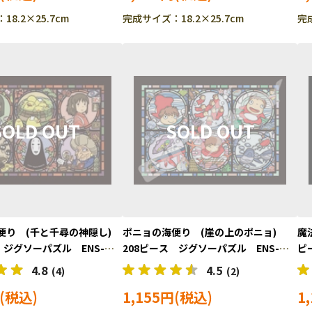
8.2×25.7cm
完成サイズ：18.2×25.7cm
完成
便り (千と千尋の神隠し)
ポニョの海便り (崖の上のポニョ)
魔
 ジグソーパズル ENS-
208ピース ジグソーパズル ENS-
ピ
208-AC26
AC
4.8
4.5
(4)
(2)
1,155円
1