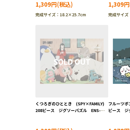
1,309円
1,309円
完成サイズ：18.2×25.7cm
完成サイズ：1
くつろぎのひととき (SPY×FAMILY)
フルーツポン
208ピース ジグソーパズル ENS-
ピース ジグ
208-ML08
150 ［CP