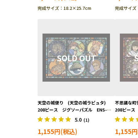
完成サイズ：18.2×25.7cm
完成サイズ：1
天空の城便り (天空の城ラピュタ)
不思議な町
208ピース ジグソーパズル ENS-
208ピース
208-AC14
208-AC15
5.0
(1)
1,155円
1,155円