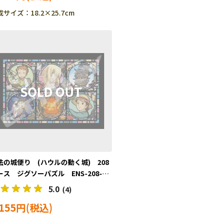
サイズ：18.2×25.7cm
法の城便り (ハウルの動く城) 208
ース ジグソーパズル ENS-208-
27
5.0
(4)
,155円