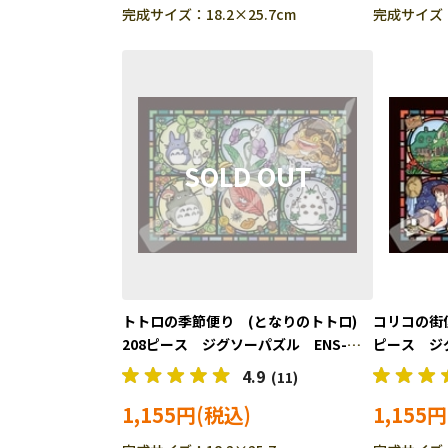
完成サイズ：18.2×25.7cm
完成サイズ：1
トトロの季節便り (となりのトトロ)
コリコの街便
208ピース ジグソーパズル ENS-
ピース ジグ
208-AC37
AC38
4.9
(11)
1,155円
1,155円