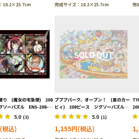
8.2×25.7cm
完成サイズ：18.2×25.7cm
完成
り (魔女の宅急便) 208
プププパーク、オープン！ (星のカー
T
ソーパズル ENS-208-
ビィ) 208ピース ジグソーパズル
2
ENS-208-AC39
20
5.0
5.0
(3)
(1)
1,155円
1