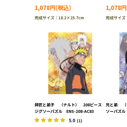
1,078円
1,078円
完成サイズ：18.2×25.7cm
完成サイズ：1
師匠と弟子 （ナルト） 208ピース
兄と弟 （
ジグソーパズル ENS-208-AC83
ソーパズル E
5.0
(1)