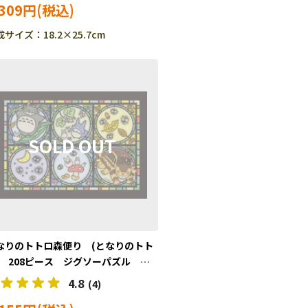
,309円
サイズ：18.2×25.7cm
なりのトトロ森便り (となりのトト
) 208ピース ジグソーパズル
S-208-AC01
4.8
(4)