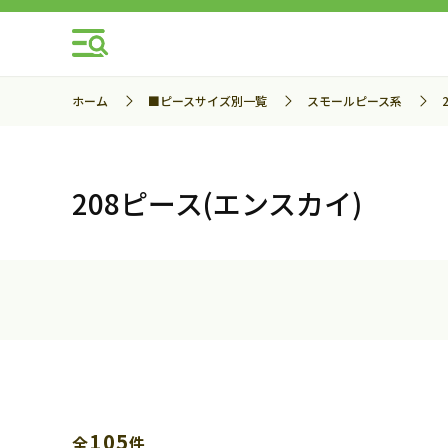
ホーム
■ピースサイズ別一覧
スモールピース系
208ピース(エンスカイ)
105
全
件