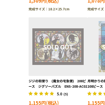
1,309円
1,078円
完成サイズ：18.2×25.7cm
完成サイズ：1
ジジの街便り (魔女の宅急便) 208ピ
月明かりの
ース ジグソーパズル ENS-208-AC02
208ピース
208-AC08
5.0
(5)
1,155円
1,155円