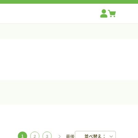
並べ替え：
1
2
3
最後