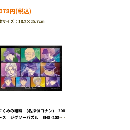
,078円
サイズ：18.2×25.7cm
ずくめの組織 (名探偵コナン) 208
ース ジグソーパズル ENS-208-
82