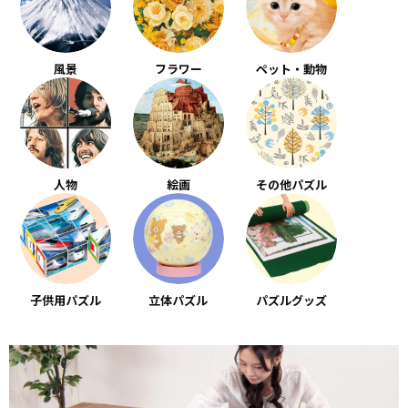
風景
フラワー
ペット・動物
人物
絵画
その他パズル
子供用パズル
立体パズル
パズルグッズ