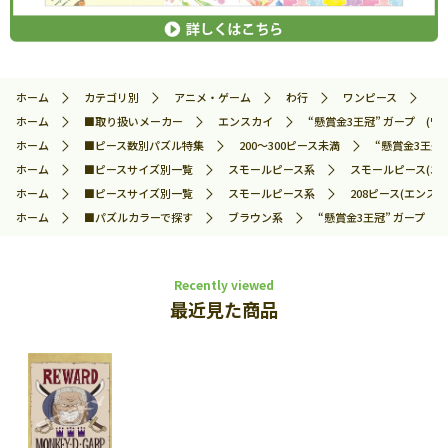
ホーム
カテゴリ別
アニメ・ゲーム
わ行
ワンピース
“
ホーム
■取り扱いメーカー
エンスカイ
“懸賞金3王冠” ガープ (ワン
ホーム
■ピース数別パズル特集
200～300ピース未満
“懸賞金3王冠”
ホーム
■ピースサイズ別一覧
スモールピース系
スモールピース(エ
ホーム
■ピースサイズ別一覧
スモールピース系
208ピース(エンスカ
ホーム
■パズルカラーで探す
ブラウン系
“懸賞金3王冠” ガープ (ワ
Recently viewed
最近見た商品