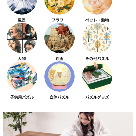
風景
フラワー
ペット・動物
人物
絵画
その他パズル
子供用パズル
立体パズル
パズルグッズ