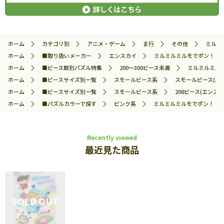
ホーム
カテゴリ別
アニメ・ゲーム
ま行
その他
ミルミル
ホーム
■取り扱いメーカー
エンスカイ
ミルミルミルモでポン！ (ミル
ホーム
■ピース数別パズル特集
200～300ピース未満
ミルミルミルモ
ホーム
■ピースサイズ別一覧
スモールピース系
スモールピース(エ
ホーム
■ピースサイズ別一覧
スモールピース系
208ピース(エンスカ
ホーム
■パズルカラーで探す
ピンク系
ミルミルミルモでポン！ (ミル
Recently viewed
最近見た商品