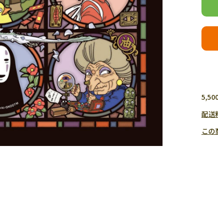
5,
配送
この