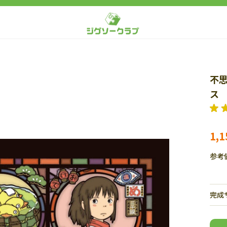
不思
ス 
1,
参考
完成