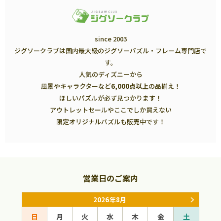
since 2003
ジグソークラブは国内最大級のジグソーパズル・フレーム専門店で
す。
人気のディズニーから
風景やキャラクターなど
6,000点以上
の品揃え！
ほしいパズルが必ず見つかります！
アウトレットセールやここでしか買えない
限定オリジナルパズルも販売中です！
営業日のご案内
2026年8月
日
月
火
水
木
金
土
日