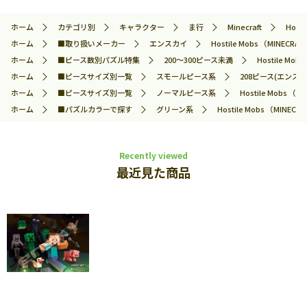
ホーム
カテゴリ別
キャラクター
ま行
Minecraft
Host
ホーム
■取り扱いメーカー
エンスカイ
Hostile Mobs （MINE
ホーム
■ピース数別パズル特集
200～300ピース未満
Hostile M
ホーム
■ピースサイズ別一覧
スモールピース系
208ピース(エンスカ
ホーム
■ピースサイズ別一覧
ノーマルピース系
Hostile Mobs 
ホーム
■パズルカラーで探す
グリーン系
Hostile Mobs （MIN
Recently viewed
最近見た商品