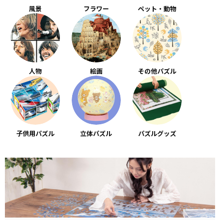
風景
フラワー
ペット・動物
人物
絵画
その他パズル
子供用パズル
立体パズル
パズルグッズ