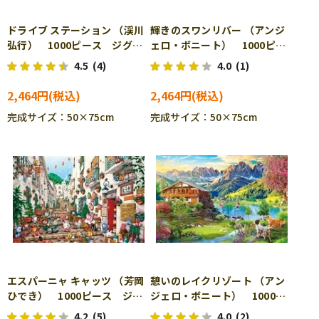
ドライブ ステーション （渓川
輝きのスワンリバー （アンジ
弘行） 1000ピース ジグソ
ェロ・ボニート） 1000ピー
ーパズル APP-1000-878
ス ジグソーパズル APP-
4.5
(4)
4.0
(1)
1000-880
2,464円
2,464円
完成サイズ：50×75cm
完成サイズ：50×75cm
エスパーニャ キャッツ （芳岡
憩いのレイクリゾート （アン
ひでき） 1000ピース ジグ
ジェロ・ボニート） 1000ピ
ソーパズル APP-1000-885
ース ジグソーパズル APP-
4.2
(5)
4.0
(2)