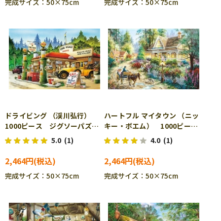
完成サイズ：50×75cm
完成サイズ：50×75cm
ドライビング （渓川弘行）
ハートフル マイタウン （ニッ
1000ピース ジグソーパズ
キー・ボエム） 1000ピー
ル APP-1000-847
ス ジグソーパズル APP-
5.0
(1)
4.0
(1)
1000-852
2,464円
2,464円
完成サイズ：50×75cm
完成サイズ：50×75cm