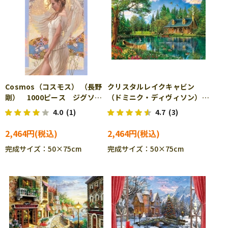
Cosmos（コスモス） （長野
クリスタルレイクキャビン
剛） 1000ピース ジグソー
（ドミニク・ディヴィソン）
パズル YAM-10-1418
1000ピース ジグソーパズ
4.0
(1)
4.7
(3)
ル APP-1000-768
2,464円
2,464円
完成サイズ：50×75cm
完成サイズ：50×75cm