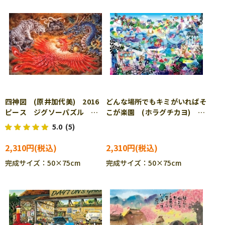
四神図 (原井加代美) 2016
どんな場所でもキミがいればそ
ピース ジグソーパズル
こが楽園 (ホラグチカヨ)
EPO-23-091
2016ピース ジグソーパズ
5.0
(5)
ル EPO-23-094s
2,310円
2,310円
完成サイズ：50×75cm
完成サイズ：50×75cm