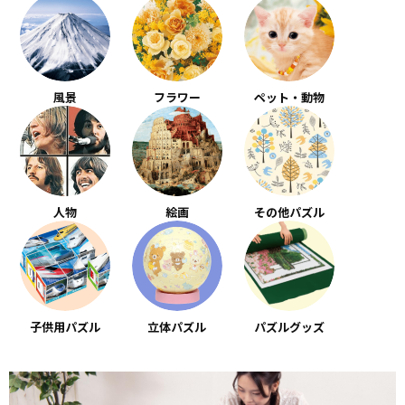
風景
フラワー
ペット・動物
人物
絵画
その他パズル
子供用パズル
立体パズル
パズルグッズ