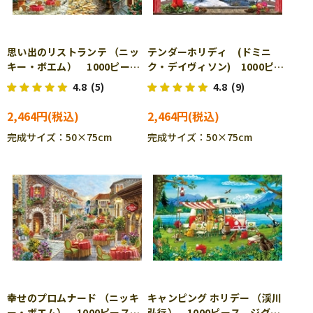
思い出のリストランテ （ニッ
テンダーホリディ (ドミニ
キー・ボエム） 1000ピー
ク・デイヴィソン) 1000ピー
ス ジグソーパズル APP-
ス ジグソーパズル APP-
4.8
(5)
4.8
(9)
1000-810
1000-816
2,464円
2,464円
完成サイズ：50×75cm
完成サイズ：50×75cm
幸せのプロムナード （ニッキ
キャンピング ホリデー （渓川
ー・ボエム） 1000ピース
弘行） 1000ピース ジグソ