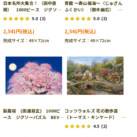
日本名所大集合！ （田中直
青龍 ～寿山福海～（じゅざん
樹） 1000ピース ジグソー
ふくかい） （御木幽石）
パズル BEV-1000-097
1000ピース ジグソーパズ
5.0
(3)
5.0
(3)
ル BEV-1000-045
2,541円
2,541円
完成サイズ：49×72cm
完成サイズ：49×72cm
臥龍桜 (田邊慈玄) 1000ピ
コッツウォルズ 花の散歩道
ース ジグソーパズル BEV-
（トーマス・キンケード）
1000-047
1000ピース ジグソーパズ
4.5
(2)
ル BEV-1000-051