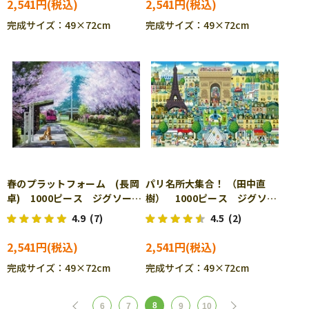
2,541円
2,541円
完成サイズ：49×72cm
完成サイズ：49×72cm
春のプラットフォーム (長岡
パリ名所大集合！ （田中直
卓) 1000ピース ジグソーパ
樹） 1000ピース ジグソー
ズル BEV-1000-052
パズル BEV-1000-059
4.9
(7)
4.5
(2)
2,541円
2,541円
完成サイズ：49×72cm
完成サイズ：49×72cm
8
6
7
9
10