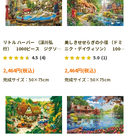
リトル ハーバー （渓川弘
美しきせせらぎの小径 （ドミ
行） 1000ピース ジグソー
ニク・デイヴィソン） 1000
パズル APP-1000-859
ピース ジグソーパズル
4.5
(4)
5.0
(1)
APP-1000-874
2,464円
2,464円
完成サイズ：50×75cm
完成サイズ：50×75cm