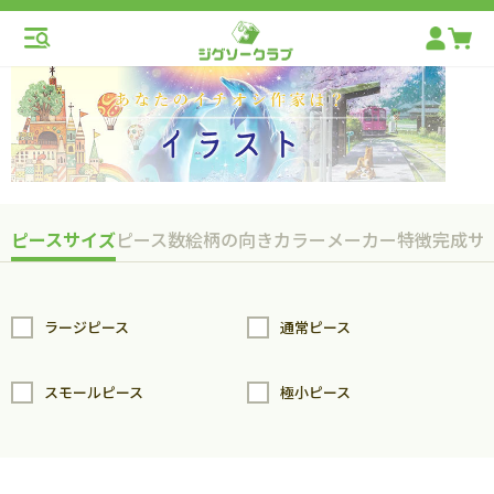
ピースサイズ
ピース数
絵柄の向き
カラー
メーカー
特徴
完成サ
ラージピース
通常ピース
スモールピース
極小ピース