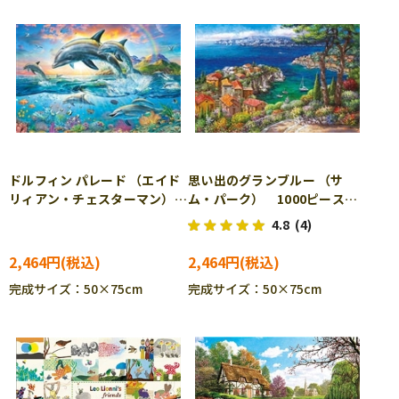
ドルフィン パレード （エイド
思い出のグランブルー （サ
リィアン・チェスターマン）
ム・パーク） 1000ピース
1000ピース ジグソーパズ
ジグソーパズル APP-1000-
4.8
(4)
ル APP-1000-894
895
2,464円
2,464円
完成サイズ：50×75cm
完成サイズ：50×75cm