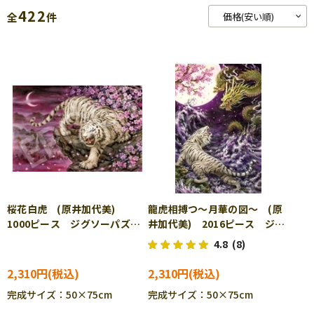
422
全
件
桜花白虎 (原井加代美)
龍虎相搏つ～月華の図～ (原
1000ピース ジグソーパズ
井加代美) 2016ピース ジグ
ル EPO-11-605s
ソーパズル EPO-23-087
4.8
(8)
2,310円
2,310円
完成サイズ：50×75cm
完成サイズ：50×75cm