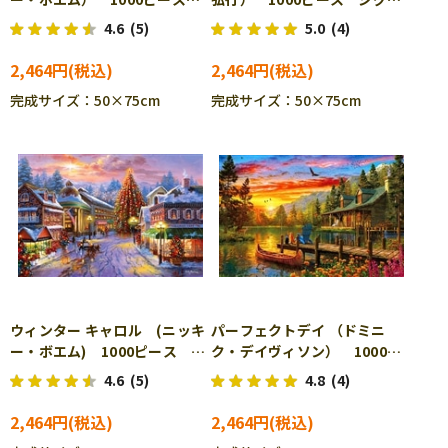
ジグソーパズル APP-1000-
ーパズル APP-1000-839
4.6
(5)
5.0
(4)
823
2,464円
2,464円
完成サイズ：50×75cm
完成サイズ：50×75cm
ウィンター キャロル (ニッキ
パーフェクトデイ （ドミニ
ー・ボエム) 1000ピース ジ
ク・デイヴィソン） 1000ピ
グソーパズル APP-1000-843
ース ジグソーパズル APP-
4.6
(5)
4.8
(4)
1000-845
2,464円
2,464円