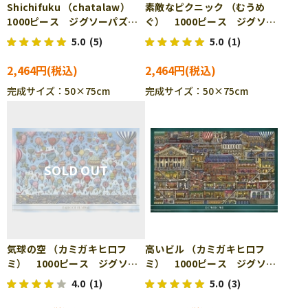
Shichifuku （chatalaw）
素敵なピクニック （むうめ
1000ピース ジグソーパズ
ぐ） 1000ピース ジグソー
ル EPO-12-519s
パズル EPO-12-526s
5.0
(5)
5.0
(1)
2,464円
2,464円
完成サイズ：50×75cm
完成サイズ：50×75cm
気球の空 （カミガキヒロフ
高いビル （カミガキヒロフ
ミ） 1000ピース ジグソー
ミ） 1000ピース ジグソー
パズル YAM-10-1359
パズル YAM-10-1360
4.0
(1)
5.0
(3)