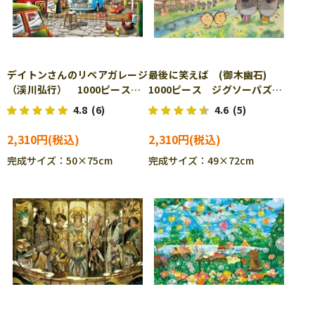
デイトンさんのリペアガレージ
最後に笑えば (御木幽石)
（渓川弘行） 1000ピース
1000ピース ジグソーパズ
ジグソーパズル APP-1000-
ル BEV-61-456
4.8
(6)
4.6
(5)
769
2,310円
2,310円
完成サイズ：50×75cm
完成サイズ：49×72cm