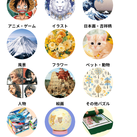
アニメ・ゲーム
イラスト
日本画・吉祥柄
風景
フラワー
ペット・動物
人物
絵画
その他パズル