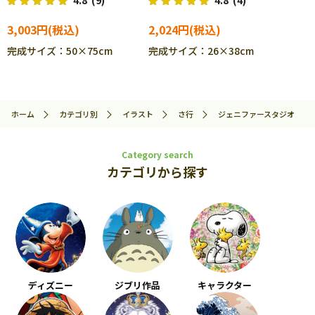
4.8
(9)
4.8
(4)
723s ［CP-FW］
739 ［CP-FW］
3,003円
2,024円
完成サイズ：50×75cm
完成サイズ：26×38cm
ホーム
カテゴリ別
イラスト
さ行
ジェニファースタジオ
Category search
カテゴリから探す
ディズニー
ジブリ作品
キャラクター