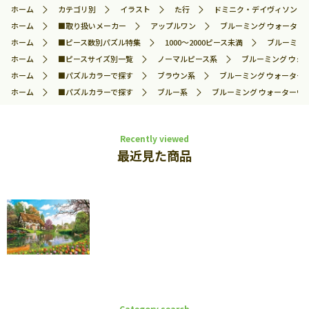
ホーム
カテゴリ別
イラスト
た行
ドミニク・デイヴィソン
ホーム
■取り扱いメーカー
アップルワン
ブルーミング ウォーターウ
ホーム
■ピース数別パズル特集
1000～2000ピース未満
ブルーミング
ホーム
■ピースサイズ別一覧
ノーマルピース系
ブルーミング ウォー
ホーム
■パズルカラーで探す
ブラウン系
ブルーミング ウォーターウエ
ホーム
■パズルカラーで探す
ブルー系
ブルーミング ウォーターウエイ
Recently viewed
最近見た商品
Category search