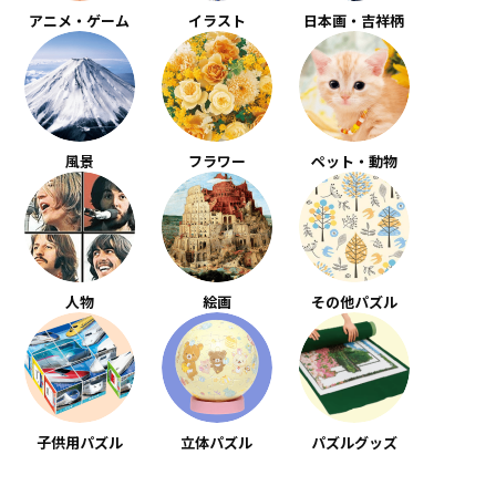
アニメ・ゲーム
イラスト
日本画・吉祥柄
風景
フラワー
ペット・動物
人物
絵画
その他パズル
子供用パズル
立体パズル
パズルグッズ