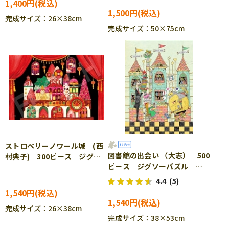
1,400円
1,500円
完成サイズ：26×38cm
完成サイズ：50×75cm
ストロベリーノワール城 (西
図書館の出会い （大志） 500
村典子) 300ピース ジグソ
ピース ジグソーパズル
ーパズル EPO-28-045s
EPO-79-158s
4.4
(5)
1,540円
1,540円
完成サイズ：26×38cm
完成サイズ：38×53cm