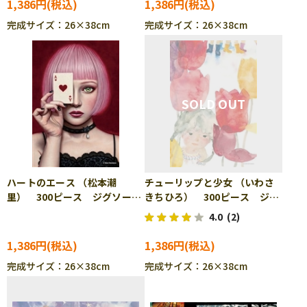
1,386円
1,386円
完成サイズ：26×38cm
完成サイズ：26×38cm
ハートのエース （松本潮
チューリップと少女 （いわさ
里） 300ピース ジグソーパ
きちひろ） 300ピース ジグ
ズル CUT-300-257
ソーパズル ENS-300-3021
4.0
(2)
1,386円
1,386円
完成サイズ：26×38cm
完成サイズ：26×38cm