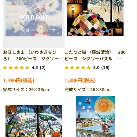
おほしさま （いわさきちひ
こたつと猫 （藤城清治） 300
ろ） 300ピース ジグソーパ
ピース ジグソーパズル
ズル ENS-300-3022
APP-300-147
4.5
(2)
5.0
(19)
1,386円
1,386円
完成サイズ：26×38cm
完成サイズ：26×38cm