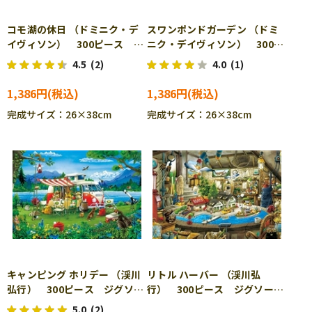
コモ湖の休日 （ドミニク・デ
スワンポンドガーデン （ドミ
イヴィソン） 300ピース ジ
ニク・デイヴィソン） 300ピ
グソーパズル APP-300-357
ース ジグソーパズル APP-
4.5
(2)
4.0
(1)
300-365
1,386円
1,386円
完成サイズ：26×38cm
完成サイズ：26×38cm
キャンピング ホリデー （渓川
リトル ハーバー （渓川弘
弘行） 300ピース ジグソー
行） 300ピース ジグソーパ
パズル APP-300-370
ズル APP-300-371
5.0
(2)