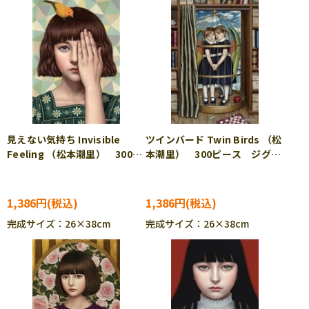
見えない気持ち Invisible
ツインバード Twin Birds （松
Feeling （松本潮里） 300ピ
本潮里） 300ピース ジグソ
ース ジグソーパズル CUT-
ーパズル CUT-300-243
300-240
1,386円
1,386円
完成サイズ：26×38cm
完成サイズ：26×38cm