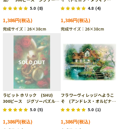
ズル APP-300-257
ン） 300ピース ジグソーパ
5.0
(8)
4.8
(4)
ズル APP-300-296
1,386円
1,386円
完成サイズ：26×38cm
完成サイズ：26×38cm
ラビット ホリック (SHU)
フラワーヴィレッジへようこ
300ピース ジグソーパズル
そ (アンドレス・オルピナ
APP-300-318
ス) 300ピース ジグソーパ
5.0
(5)
5.0
(1)
ズル APP-300-328
1,386円
1,386円