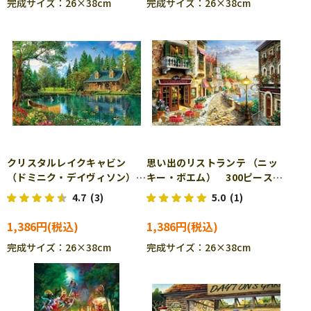
完成サイズ：26×38cm
完成サイズ：26×38cm
クリスタルレイクキャビン
思い出のリストランテ （ニッ
（ドミニク・デイヴィソン）
キー・ボエム） 300ピース
300ピース ジグソーパズル
ジグソーパズル APP-300-
4.7
(3)
5.0
(1)
APP-300-334
335
1,386円
1,386円
完成サイズ：26×38cm
完成サイズ：26×38cm