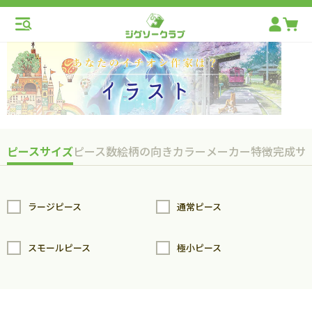
ピースサイズ
ピース数
絵柄の向き
カラー
メーカー
特徴
完成サ
ラージピース
通常ピース
スモールピース
極小ピース