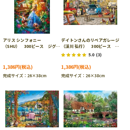
アリス シンフォニー
デイトンさんのリペアガレージ
（SHU） 300ピース ジグソ
（渓川 弘行） 300ピース ジ
ーパズル APP-300-343
グソーパズル APP-300-348
5.0
(3)
1,386円
1,386円
完成サイズ：26×38cm
完成サイズ：26×38cm