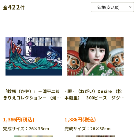
422
全
件
「蚊帳（かや）」－滝平二郎
- 願 - （ねがい）Desire （松
きりえコレクション－ （滝平
本潮里） 300ピース ジグソ
二郎） 300ピース ジグソー
ーパズル CUT-300-239
パズル CUT-300-170
1,386円
1,386円
完成サイズ：26×38cm
完成サイズ：26×38cm