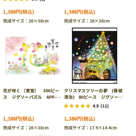
1,386円
1,386円
完成サイズ：26×38cm
完成サイズ：26×38cm
花が咲く （恵雪） 300ピー
クリスマスツリーの夢 (藤城
ス ジグソーパズル APP-
清治) 80ピース ジグソーパ
300-381
ズル APP-5080-309
4.8
(11)
1,386円
1,386円
完成サイズ：26×38cm
完成サイズ：17.9×14.4cm