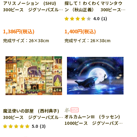
アリス ノーション (SHU)
探して！ わくわくマリンタウ
300ピース ジグソーパズル
ン （秋山正義） 300ピース
APP-300-297
ジグソーパズル EPO-28-
4.0
(1)
032s
1,386円
1,400円
完成サイズ：26×38cm
完成サイズ：26×38cm
魔法使いの部屋 (西村典子)
オルカムーンIII (ラッセン)
300ピース ジグソーパズル
1000ピース ジグソーパズ
EPO-28-036s
5.0
(3)
ル YAM-10-1446 ［CP-
SS］