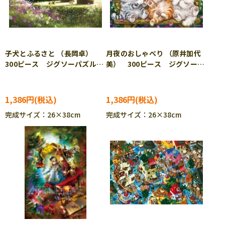
子犬とふるさと （長岡卓）
月夜のおしゃべり （原井加代
300ピース ジグソーパズル
美） 300ピース ジグソーパ
BEV-300-033
ズル BEV-300-046
1,386円
1,386円
完成サイズ：26×38cm
完成サイズ：26×38cm