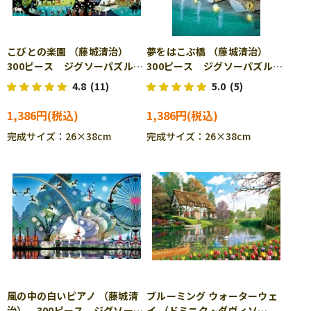
こびとの楽園 （藤城清治）
夢をはこぶ橋 （藤城清治）
300ピース ジグソーパズル
300ピース ジグソーパズル
APP-300-216
APP-300-217
4.8
(11)
5.0
(5)
1,386円
1,386円
完成サイズ：26×38cm
完成サイズ：26×38cm
風の中の白いピアノ （藤城清
ブルーミング ウォーターウェ
治） 300ピース ジグソーパ
イ （ドミニク・ダヴィソ