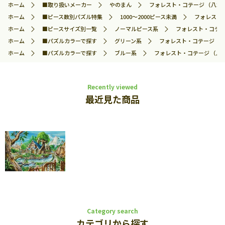
ホーム
■取り扱いメーカー
やのまん
フォレスト・コテージ （八木 大
ホーム
■ピース数別パズル特集
1000～2000ピース未満
フォレスト・
ホーム
■ピースサイズ別一覧
ノーマルピース系
フォレスト・コテージ
ホーム
■パズルカラーで探す
グリーン系
フォレスト・コテージ （八木
ホーム
■パズルカラーで探す
ブルー系
フォレスト・コテージ （八木 
Recently viewed
最近見た商品
Category search
カテゴリから探す