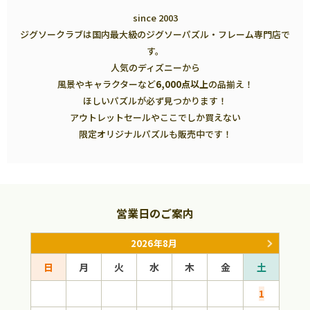
since 2003
ジグソークラブは国内最大級のジグソーパズル・フレーム専門店で
す。
人気のディズニーから
風景やキャラクターなど
6,000点以上
の品揃え！
ほしいパズルが必ず見つかります！
アウトレットセールやここでしか買えない
限定オリジナルパズルも販売中です！
営業日のご案内
2026年8月
日
月
火
水
木
金
土
日
1