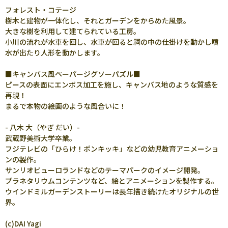
フォレスト・コテージ
樹木と建物が一体化し、それとガーデンをからめた風景。
大きな樹を利用して建てられている工房。
小川の流れが水車を回し、水車が回ると祠の中の仕掛けを動かし噴
水が出たり人形を動かします。
■キャンバス風ペーパージグソーパズル■
ピースの表面にエンボス加工を施し、キャンバス地のような質感を
再現！
まるで本物の絵画のような風合いに！
- 八木 大（やぎ だい）-
武蔵野美術大学卒業。
フジテレビの「ひらけ！ポンキッキ」などの幼児教育アニメーショ
ンの製作。
サンリオピューロランドなどのテーマパークのイメージ開発。
プラネタリウムコンテンツなど、絵とアニメーションを製作する。
ウインドミルガーデンストーリーは長年描き続けたオリジナルの世
界。
(c)DAI Yagi