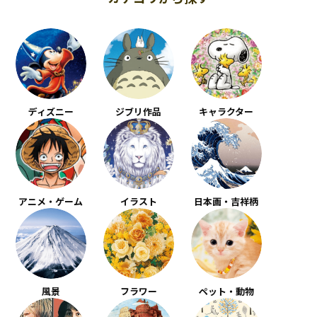
ディズニー
ジブリ作品
キャラクター
アニメ・ゲーム
イラスト
日本画・吉祥柄
風景
フラワー
ペット・動物