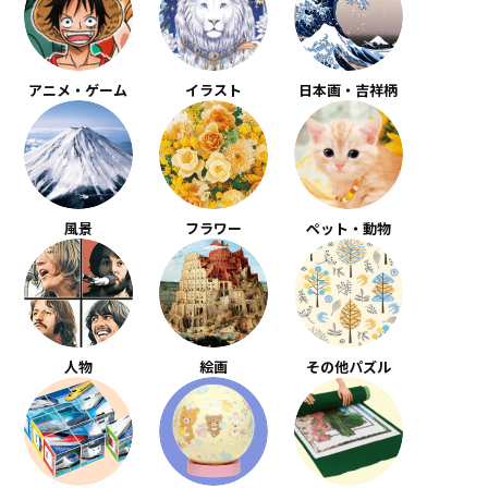
アニメ・ゲーム
イラスト
日本画・吉祥柄
風景
フラワー
ペット・動物
人物
絵画
その他パズル