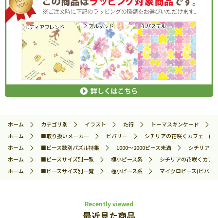
ホーム
カテゴリ別
イラスト
た行
トーマスキンケード
ホーム
■取り扱いメーカー
ビバリー
シチリアの花咲くカフェ (トーマ
ホーム
■ピース数別パズル特集
1000～2000ピース未満
シチリアの花
ホーム
■ピースサイズ別一覧
極小ピース系
シチリアの花咲くカフェ (
ホーム
■ピースサイズ別一覧
極小ピース系
マイクロピース(ビバリー
Recently viewed
最近見た商品