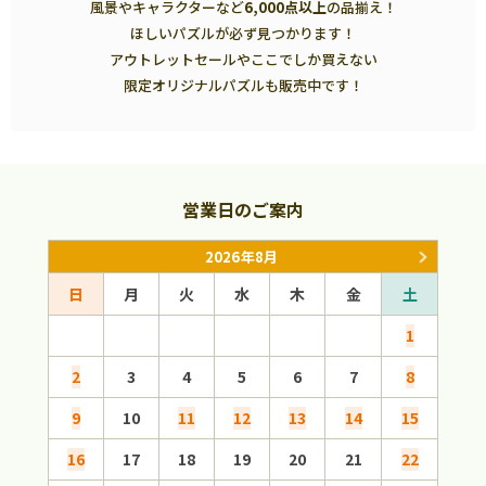
風景やキャラクターなど
6,000点以上
の品揃え！
ほしいパズルが必ず見つかります！
アウトレットセールやここでしか買えない
限定オリジナルパズルも販売中です！
営業日のご案内
2026年8月
日
月
火
水
木
金
土
日
1
2
3
4
5
6
7
8
6
9
10
11
12
13
14
15
13
16
17
18
19
20
21
22
20