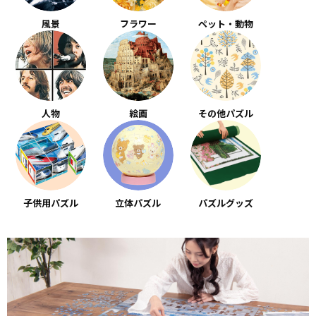
風景
フラワー
ペット・動物
人物
絵画
その他パズル
子供用パズル
立体パズル
パズルグッズ