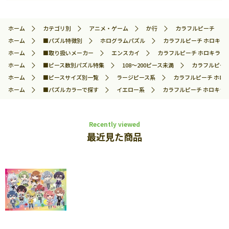
ホーム
カテゴリ別
アニメ・ゲーム
か行
カラフルピーチ
ホーム
■パズル特徴別
ホログラムパズル
カラフルピーチ ホロキラッ
ホーム
■取り扱いメーカー
エンスカイ
カラフルピーチ ホロキラッ（
ホーム
■ピース数別パズル特集
108～200ピース未満
カラフルピーチ
ホーム
■ピースサイズ別一覧
ラージピース系
カラフルピーチ ホロキ
ホーム
■パズルカラーで探す
イエロー系
カラフルピーチ ホロキラッ
Recently viewed
最近見た商品