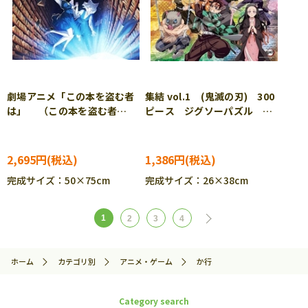
劇場アニメ「この本を盗む者
集結 vol.1 (鬼滅の刃) 300
は」 （この本を盗む者
ピース ジグソーパズル
は） 1000ピース ジグソー
ENS-300-3186
パズル YAM-10-1501
2,695円
1,386円
完成サイズ：50×75cm
完成サイズ：26×38cm
1
2
3
4
ホーム
カテゴリ別
アニメ・ゲーム
か行
Category search