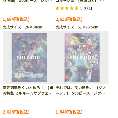
う仮面) 300ピース ジグソ
コラージュ (鬼滅の刃)
ーパズル CUT-300-372
1000ピース ジグソーパズ
5.0
(1)
ル ENS-1000T-566
1,694円
2,618円
完成サイズ：26×38cm
完成サイズ：51×73.5cm
暴走列車をくいとめろ！ (銀
それでは、良い旅を。 (グノ
河特急 ミルキー☆サブウェ
ーシア) 500ピース ジグソ
イ) 500ピース ジグソーパ
ーパズル ENS-500-784
ズル ENS-500-772
2,618円
1,848円