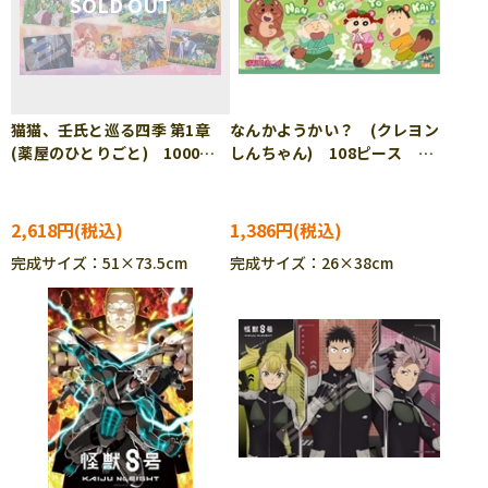
猫猫、壬氏と巡る四季 第1章
なんかようかい？ (クレヨン
(薬屋のひとりごと) 1000ピ
しんちゃん) 108ピース ジ
ース ジグソーパズル ●予
グソーパズル ENS-108-L932
約 ENS-1000T-580
2,618円
1,386円
完成サイズ：51×73.5cm
完成サイズ：26×38cm