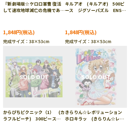
『新劇場版☆ケロロ軍曹 復活
キルアオ (キルアオ) 500ピ
して速攻地球滅亡の危機であり
ース ジグソーパズル ENS-
ます！』(1) (ケロロ軍曹)
500-795
500ピース ジグソーパズル
ENS-500-903
1,848円
1,848円
完成サイズ：38×53cm
完成サイズ：38×53cm
からぴちピクニック（1） (カ
きらりん☆レボリューション
ラフルピーチ) 300ピース
ホロキラッ (きらりん☆レボ
ジグソーパズル ENS-300-
リューション) 500ピース
L701
ジグソーパズル ENS-500-