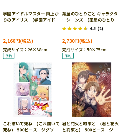
学園アイドルマスター 雨上が
薬屋のひとりごと キャラクタ
りのアイリス (学園アイドル
ーシーンズ (薬屋のひとりご
マスター) 300ピース ジグ
と) 1000ピース ジグソーパ
4.5
(2)
ソーパズル EPO-28-222s
ズル EPO-12-707s
2,160円
2,730円
完成サイズ：26×38cm
完成サイズ：50×75cm
これ描いて死ね (これ描いて
君と花火と約束と (君と花火
死ね) 500ピース ジグソー
と約束と) 500ピース ジグ