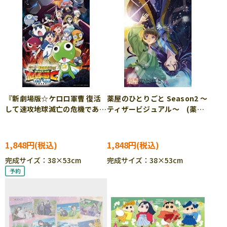
『新劇場版☆ケロロ軍曹 復活
薬屋のひとりごと Season2 ～
して速攻地球滅亡の危機であり
ティザービジュアル～ (薬屋
ます！』(2) (ケロロ軍曹)
のひとりごと) 500ピース
500ピース ジグソーパズル
ジグソーパズル ●予約
●予約 ENS-500-904
ENS-500-909
1,848円
1,848円
完成サイズ：38×53cm
完成サイズ：38×53cm