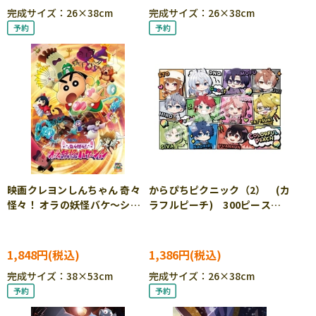
完成サイズ：26×38cm
完成サイズ：26×38cm
映画クレヨンしんちゃん 奇々
からぴちピクニック（2） (カ
怪々！ オラの妖怪バケ～ショ
ラフルピーチ) 300ピース
ン (クレヨンしんちゃん)
ジグソーパズル ●予約
300ピース ジグソーパズル
ENS-300-3312
●予約 ENS-300-L707
1,848円
1,386円
完成サイズ：38×53cm
完成サイズ：26×38cm