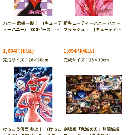
ハニー 危機一髪！ (キューテ
新キューティーハニー ハニー
ィーハニー) 300ピース ジ
フラッシュ！ (キューティー
グソーパズル CUT-300-370
ハニー) 300ピース ジグソ
ーパズル CUT-300-371
1,694円
1,694円
完成サイズ：26×38cm
完成サイズ：26×38cm
けっこう仮面 参上！ (けっこ
劇場版「鬼滅の刃」無限城編