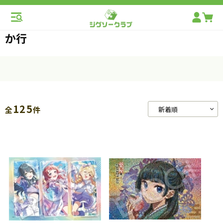
か行
125
全
件