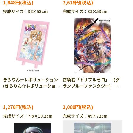
769
1,848円
2,618円
完成サイズ：38×53cm
完成サイズ：38×53cm
きらりん☆レボリューション
召喚石「トリプルゼロ」 (グ
(きらりん☆レボリューショ
ランブルーファンタジー)
ン) 150ピース ジグソーパ
1000ピース ジグソーパズ
ズル ENS-MA-125
ル BEV-1000-144
1,270円
3,080円
完成サイズ：7.6×10.2cm
完成サイズ：49×72cm