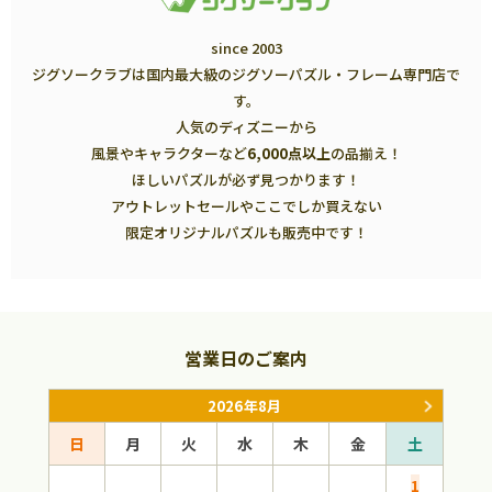
since 2003
ジグソークラブは国内最大級のジグソーパズル・フレーム専門店で
す。
人気のディズニーから
風景やキャラクターなど
6,000点以上
の品揃え！
ほしいパズルが必ず見つかります！
アウトレットセールやここでしか買えない
限定オリジナルパズルも販売中です！
営業日のご案内
2026年8月
日
月
火
水
木
金
土
日
1