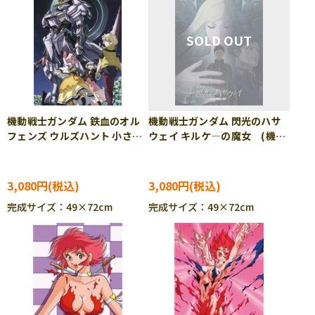
機動戦士ガンダム 鉄血のオル
機動戦士ガンダム 閃光のハサ
フェンズ ウルズハント 小さな
ウェイ キルケ―の魔女 (機動
挑戦者の軌跡 (機動戦士ガン
戦士ガンダム) 1000ピース
ダム) 1000ピース ジグソー
ジグソーパズル BEV-1000-
パズル BEV-1000-134
156
3,080円
3,080円
完成サイズ：49×72cm
完成サイズ：49×72cm