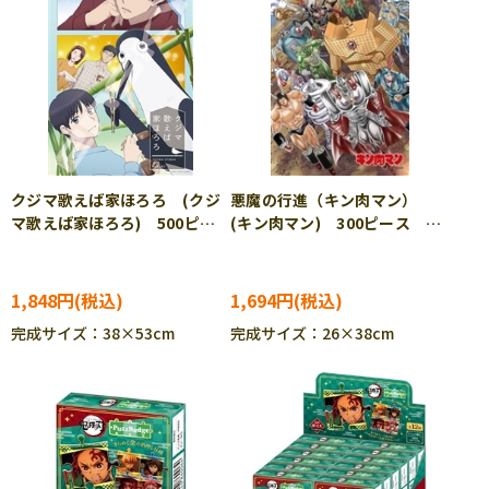
クジマ歌えば家ほろろ (クジ
悪魔の行進（キン肉マン）
マ歌えば家ほろろ) 500ピー
(キン肉マン) 300ピース ジ
ス ジグソーパズル ENS-
グソーパズル CUT-300-142
500-797
1,848円
1,694円
完成サイズ：38×53cm
完成サイズ：26×38cm