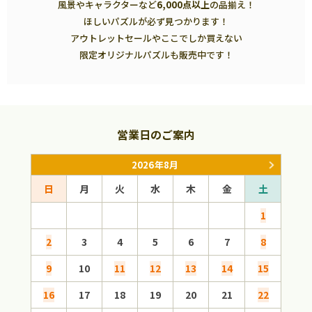
風景やキャラクターなど
6,000点以上
の品揃え！
ほしいパズルが必ず見つかります！
アウトレットセールやここでしか買えない
限定オリジナルパズルも販売中です！
営業日のご案内
2026年8月
日
月
火
水
木
金
土
日
1
2
3
4
5
6
7
8
6
9
10
11
12
13
14
15
13
16
17
18
19
20
21
22
20