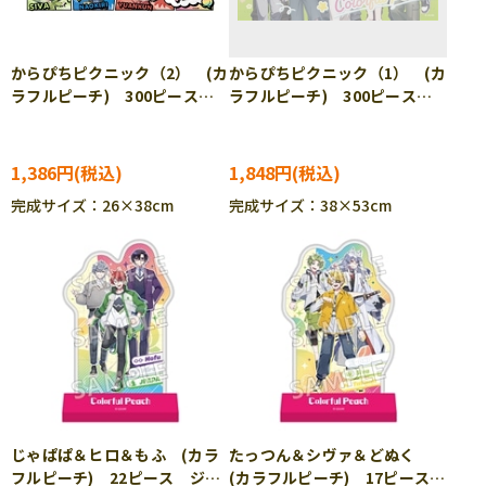
からぴちピクニック（2） (カ
からぴちピクニック（1） (カ
ラフルピーチ) 300ピース
ラフルピーチ) 300ピース
ジグソーパズル ●予約
ジグソーパズル ENS-300-
ENS-300-3312
L701
1,386円
1,848円
完成サイズ：26×38cm
完成サイズ：38×53cm
じゃぱぱ＆ヒロ＆もふ (カラ
たっつん＆シヴァ＆どぬく
フルピーチ) 22ピース ジグ
(カラフルピーチ) 17ピース