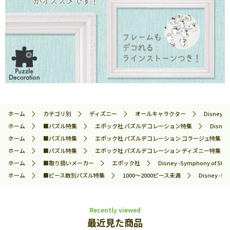
ホーム
カテゴリ別
ディズニー
オールキャラクター
Disney
ホーム
■パズル特集
エポック社 パズルデコレーション特集
Disn
ホーム
■パズル特集
エポック社 パズルデコレーション コラージュ特集
ホーム
■パズル特集
エポック社 パズルデコレーション ディズニー特集
ホーム
■取り扱いメーカー
エポック社
Disney -Symphony 
ホーム
■ピース数別パズル特集
1000～2000ピース未満
Disney 
Recently viewed
最近見た商品