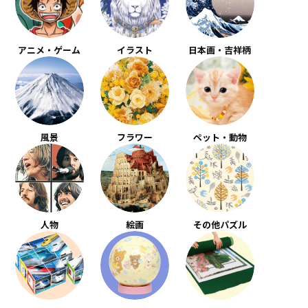
アニメ・ゲーム
イラスト
日本画・吉祥柄
風景
フラワー
ペット・動物
人物
絵画
その他パズル