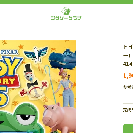
トイ
ー)
41
1,
参考
完成