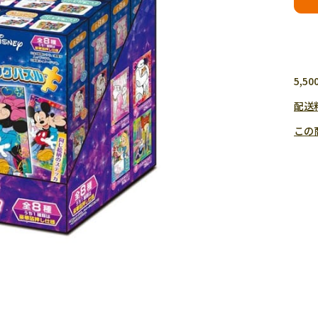
5,
配送
この