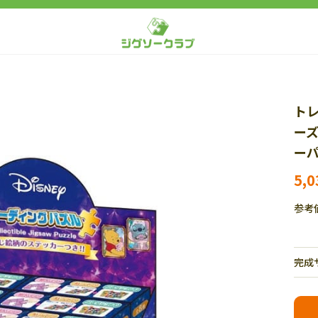
トレ
ーズ
ーパ
5,
参考
完成