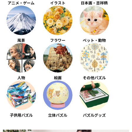
アニメ・ゲーム
イラスト
日本画・吉祥柄
風景
フラワー
ペット・動物
人物
絵画
その他パズル
子供用パズル
立体パズル
パズルグッズ