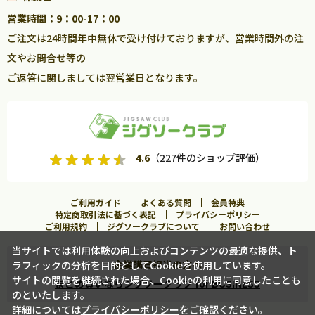
営業時間：9：00-17：00
ご注文は24時間年中無休で受け付けておりますが、営業時間外の注
文やお問合せ等の
ご返答に関しましては翌営業日となります。
4.6
（227件のショップ評価）
ご利用ガイド
よくある質問
会員特典
特定商取引法に基づく表記
プライバシーポリシー
ご利用規約
ジグソークラブについて
お問い合わせ
当サイトでは利用体験の向上およびコンテンツの最適な提供、ト
企業購買担当の方へ
ラフィックの分析を目的としてCookieを使用しています。
カートに入れる
サイトの閲覧を継続された場合、Cookieの利用に同意したことも
まとめ買いならジグソークラブ for BUSINESS
のといたします。
詳細については
プライバシーポリシー
をご確認ください。
この商品に合うフレームを見る