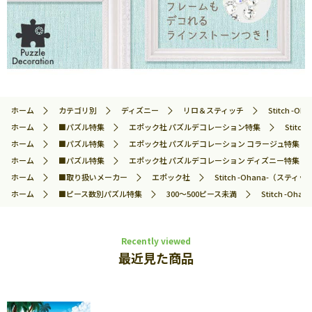
ホーム
カテゴリ別
ディズニー
リロ＆スティッチ
Stitch 
ホーム
■パズル特集
エポック社 パズルデコレーション特集
Stit
ホーム
■パズル特集
エポック社 パズルデコレーション コラージュ特集
ホーム
■パズル特集
エポック社 パズルデコレーション ディズニー特集
ホーム
■取り扱いメーカー
エポック社
Stitch -Ohana-（ステ
ホーム
■ピース数別パズル特集
300～500ピース未満
Stitch -
Recently viewed
最近見た商品