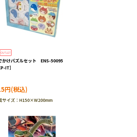
でかけパズルセット ENS-50095
P-IT］
15円
成サイズ：H150×W200mm