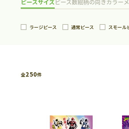
ピースサイズ
ピース数
絵柄の向き
カラー
ラージピース
通常ピース
スモール
250
全
件