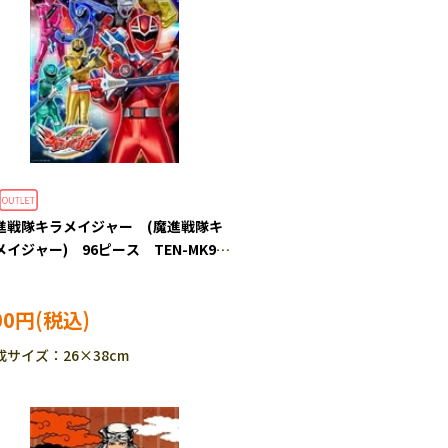
進戦隊キラメイジャー (魔進戦隊キ
メイジャー) 96ピース TEN-MK96-
5 ［CP-IT］
00円
成サイズ：26×38cm