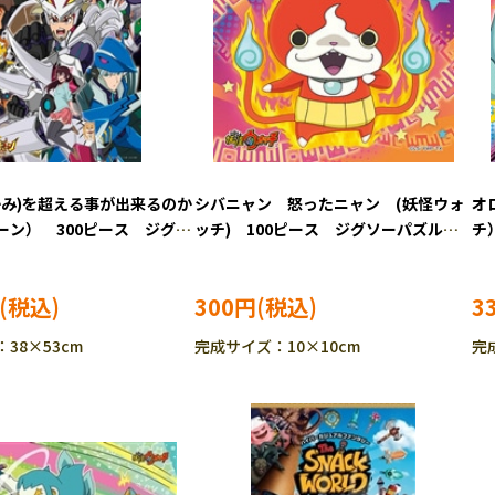
かみ)を超える事が出来るのか
シバニャン 怒ったニャン (妖怪ウォ
オ
ーン） 300ピース ジグソ
ッチ) 100ピース ジグソーパズル
チ
S-300-L382
ENS-100-63
EN
300円
3
38×53cm
完成サイズ：10×10cm
完