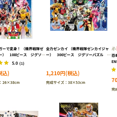
ガーで変身！ （機界戦隊ゼ
全力ゼンカイ （機界戦隊ゼンカイジャ
ー） 108ピース ジグソー
ー） 300ピース ジグソーパズル
恐
-108-L763
ENS-300-L569
EN
5.0
(1)
1,210円
7
26×38cm
完成サイズ：38×53cm
完成