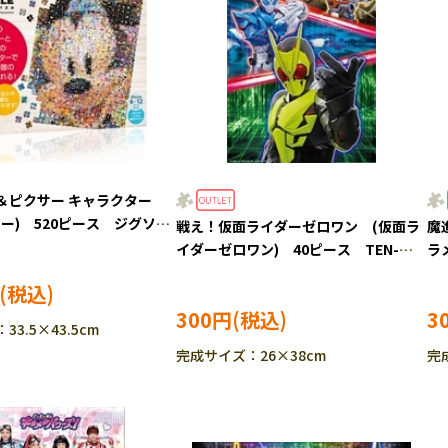
＆ピクサー キャラクター
ー) 520ピース ジグソー
戦え！仮面ライダーゼロワン (仮面ラ
魔
-DJ520-004
イダーゼロワン) 40ピース TEN-
ラ
MK40-734 ［CP-IT］
74
300円
3
3.5×43.5cm
完成サイズ：26×38cm
完