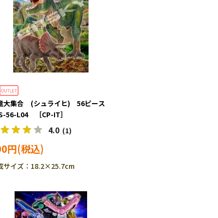
竜大集合 (シュライヒ) 56ピース
S-56-L04 ［CP-IT］
4.0
(1)
00円
サイズ：18.2×25.7cm