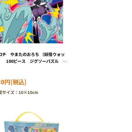
ロチ やまたのおろち （妖怪ウォッ
） 100ピース ジグソーパズル
S-100-74
30円
成サイズ：10×10cm