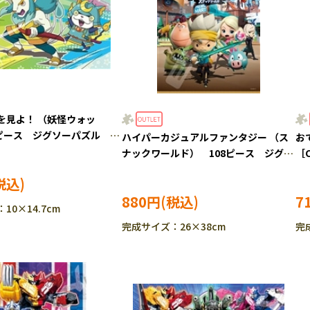
を見よ！ （妖怪ウォッ
0ピース ジグソーパズル
ハイパーカジュアルファンタジー （ス
お
14
ナックワールド） 108ピース ジグソ
［C
ーパズル ENS-108-L588
880円
7
10×14.7cm
完成サイズ：26×38cm
完