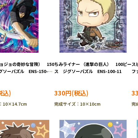
ジョジョの奇妙な冒険） 150
ちみライナー （進撃の巨人） 100ピー
ス
ソーパズル ENS-150-
ス ジグソーパズル ENS-100-11
フ
ズル
330円
3
10×14.7cm
完成サイズ：10×10cm
完