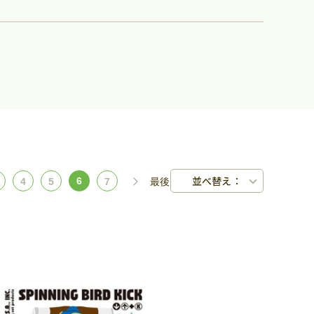
並べ替え：
6
4
5
7
最後