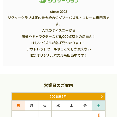
since 2003
ジグソークラブは国内最大級のジグソーパズル・フレーム専門店で
す。
人気のディズニーから
風景やキャラクターなど
6,000点以上
の品揃え！
ほしいパズルが必ず見つかります！
アウトレットセールやここでしか買えない
限定オリジナルパズルも販売中です！
営業日のご案内
2026年8月
日
月
火
水
木
金
土
日
1