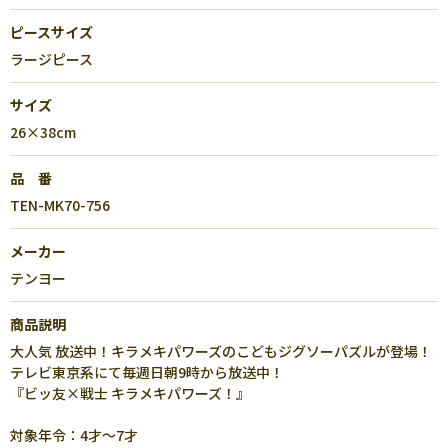
ピースサイズ
ラージピース
サイズ
26×38cm
品 番
TEN-MK70-756
メーカー
テンヨー
商品説明
大人気 放送中！キラメキパワーズのこどもジグソーパズルが登場！
テレビ東京系にて毎週日朝9時から放送中！
『ビッ友×戦士 キラメキパワーズ！』
対象年令：4才～7才