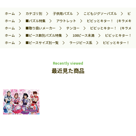
ホーム
カテゴリ別
子供用パズル
こどもジグソーパズル
ビビッ
ホーム
■パズル特集
アウトレット
ビビッとキター！ (キラメキパワーズ
ホーム
■取り扱いメーカー
テンヨー
ビビッとキター！ (キラメキパワー
ホーム
■ピース数別パズル特集
108ピース未満
ビビッとキター！ (キ
ホーム
■ピースサイズ別一覧
ラージピース系
ビビッとキター！ (キラ
Recently viewed
最近見た商品