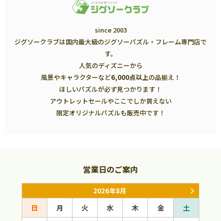
since 2003
ジグソークラブは国内最大級のジグソーパズル・フレーム専門店で
す。
人気のディズニーから
風景やキャラクターなど
6,000点以上
の品揃え！
ほしいパズルが必ず見つかります！
アウトレットセールやここでしか買えない
限定オリジナルパズルも販売中です！
営業日のご案内
2026年8月
日
月
火
水
木
金
土
日