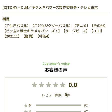
(C)TOMY・OLM／キラメキパワーズ製作委員会・テレビ東京
補足
【子供用パズル】【こどもジグソーパズル】【アニメ】【その他】
【ビッ友×戦士キラメキパワーズ！】【ラージピース】【-108】
【202111】【縦柄】【特価4】
Customer’s voice
お客様の声
0.0
0
レビュー件数：
件
★
5
(0)
★
4
(0)