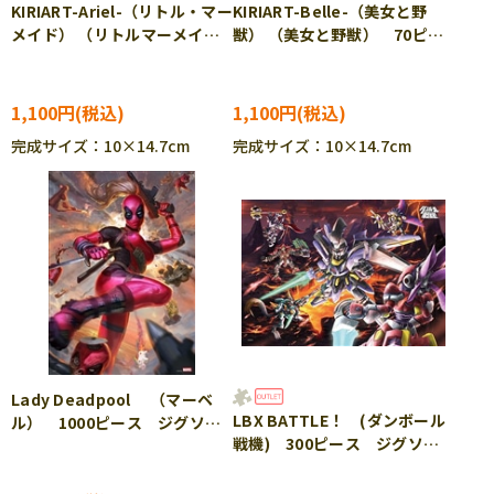
KIRIART-Ariel-（リトル・マー
KIRIART-Belle-（美女と野
メイド） （リトルマーメイ
獣） （美女と野獣） 70ピー
ド） 70ピース ジグソーパ
ス ジグソーパズル YAM-97-
ズル YAM-97-171
172
1,100円
1,100円
完成サイズ：10×14.7cm
完成サイズ：10×14.7cm
Lady Deadpool （マーベ
LBX BATTLE！ (ダンボール
ル） 1000ピース ジグソー
戦機) 300ピース ジグソー
パズル TEN-RPG-1000-635
パズル ENS-300-L333