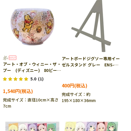
アートボードジグソー専用イー
アート・オブ・ウィニー・ザ・
ゼルスタンド グレー ENS-
プー (ディズニー) 80ピー
ATB-06E
ス YAM-2201-22 ［CP-
5.0
(1)
SS］
400円
1,540円
完成サイズ：約
完成サイズ：直径10cm×高さ
195×180×36mm
7cm