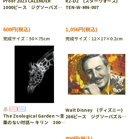
Proof 2023 CALENDER
R2-D2 (スターウォーズ)
1000ピース ジグソーパズ
TEN-W-MN-007
ル EPO-13-044s
600円
1,056円
完成サイズ：50×75cm
完成サイズ：12×17×0.2cm
Walt Disney (ディズニー)
The Zoological Garden ～言
266ピース ジグソーパズル
葉のない対話～ キリン 300ピ
TEN-DSG266-985
ース ジグソーパズル EPO-
71-685 ［CP-SS］
800円