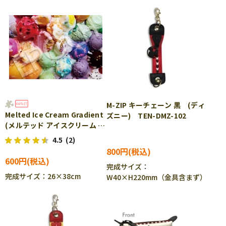
M-ZIP キーチェーン 黒 (ディ
Melted Ice Cream Gradient
ズニー) TEN-DMZ-102
(メルテッド アイスクリーム グ
ラディエント) (Brittany
4.5
(2)
Wright) 300ピース ジグソ
800円
ーパズル EPO-26-356s
600円
完成サイズ：
完成サイズ：26×38cm
W40×H220mm（金具含まず）