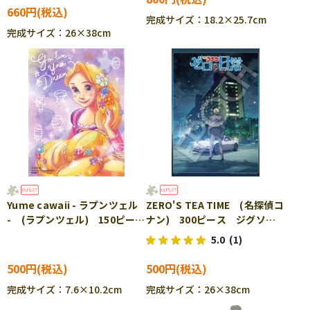
660円
完成サイズ：18.2×25.7cm
完成サイズ：26×38cm
Yume cawaii - ラプンツェル
ZERO'S TEA TIME (名探偵コ
- (ラプンツェル) 150ピー
ナン) 300ピース ジグソー
ス ジグソーパズル YAM-
パズル EPO-28-813s
5.0
(1)
2308-16 ［CP-SS］
500円
500円
完成サイズ：7.6×10.2cm
完成サイズ：26×38cm