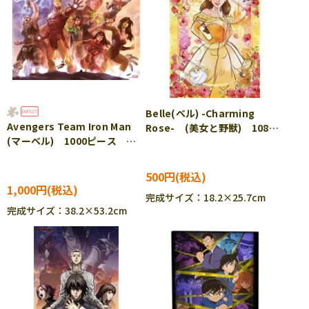
Belle(ベル) -Charming
Avengers Team Iron Man
Rose- (美女と野獣) 108ピ
(マーベル) 1000ピース ジ
ース ジグソーパズル EPO-
グソーパズル TEN-RPG-
72-028
1000-632
500円
1,000円
完成サイズ：18.2×25.7cm
完成サイズ：38.2×53.2cm