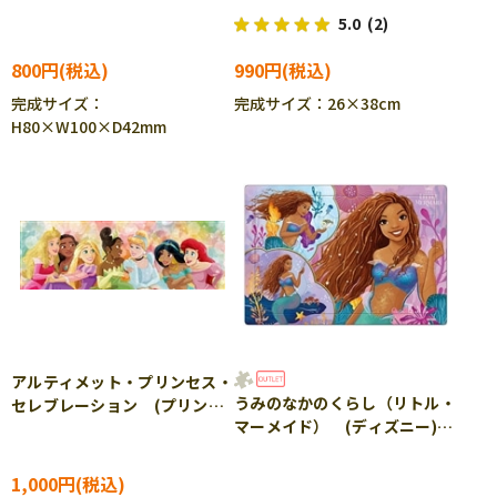
APP-300-199 ［CP-SS］
5.0
(2)
800円
990円
完成サイズ：
完成サイズ：26×38cm
H80×W100×D42mm
アルティメット・プリンセス・
うみのなかのくらし（リトル・
セレブレーション (プリンセ
マーメイド） (ディズニー)
ス) 456ピース ジグソーパ
40ピース TEN-DC40-176
ズル TEN-DG456-740
［CP-IT］
1,000円