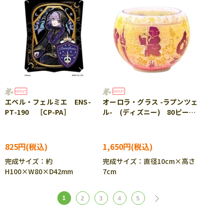
エペル・フェルミエ ENS-
オーロラ・グラス -ラプンツェ
PT-190 ［CP-PA］
ル- (ディズニー) 80ピー
ス YAM-2201-67 ［CP-
SS］
825円
1,650円
完成サイズ：約
完成サイズ：直径10cm×高さ
H100×W80×D42mm
7cm
1
2
3
4
5