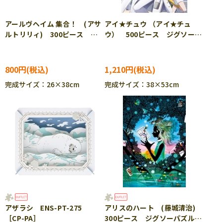
アールヴヘイム 集合！ (アサ
アイ★チュウ （アイ★チュ
ルトリリィ) 300ピース ジ
ウ） 500ピース ジグソーパ
グソーパズル CUT-300-272
ズル ENS-500-372
800円
1,210円
完成サイズ：26×38cm
完成サイズ：38×53cm
アザラシ ENS-PT-275
アリスのハート (藤城清治)
［CP-PA］
300ピース ジグソーパズル