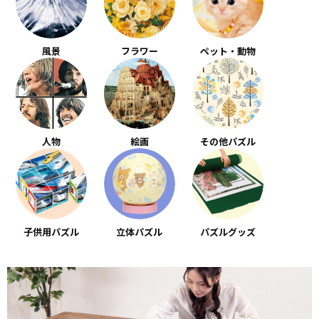
風景
フラワー
ペット・動物
人物
絵画
その他パズル
子供用パズル
立体パズル
パズルグッズ