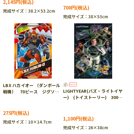
2,145円
700円
完成サイズ：38.2×53.2cm
完成サイズ：38×53cm
LBX ハカイオー （ダンボール
LIGHTYEAR(バズ・ライトイヤ
戦機） 70ピース ジグソー
ー) (トイストーリー) 300ピ
パズル ENS-70-m09
ース ジグソーパズル EPO-
73-309 ［CP-TS］
275円
1,100円
完成サイズ：10×14.7cm
完成サイズ：26×38cm