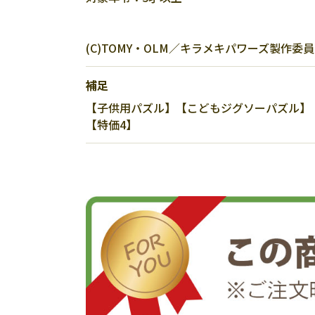
(C)TOMY・OLM／キラメキパワーズ製作委
補足
【子供用パズル】【こどもジグソーパズル】【
【特価4】