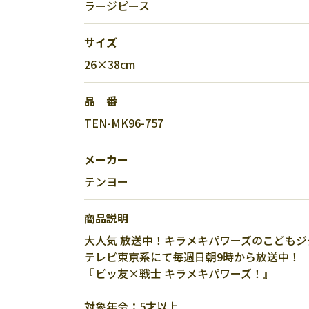
ラージピース
サイズ
26×38cm
品 番
TEN-MK96-757
メーカー
テンヨー
商品説明
大人気 放送中！キラメキパワーズのこども
テレビ東京系にて毎週日朝9時から放送中！
『ビッ友×戦士 キラメキパワーズ！』
対象年令：5才以上