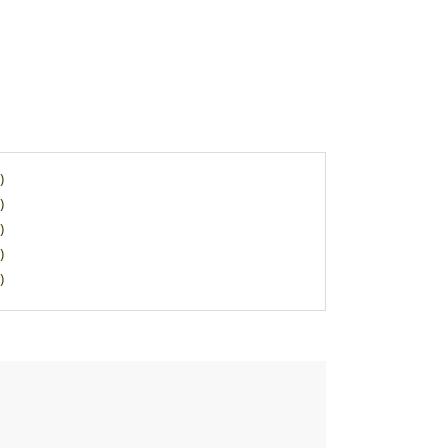
)
)
)
)
)