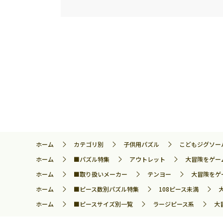
ホーム
カテゴリ別
子供用パズル
こどもジグソー
ホーム
■パズル特集
アウトレット
大冒険をゲーム
ホーム
■取り扱いメーカー
テンヨー
大冒険をゲー
ホーム
■ピース数別パズル特集
108ピース未満
ホーム
■ピースサイズ別一覧
ラージピース系
大