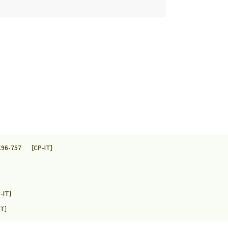
-757 ［CP-IT］
-IT］
IT］