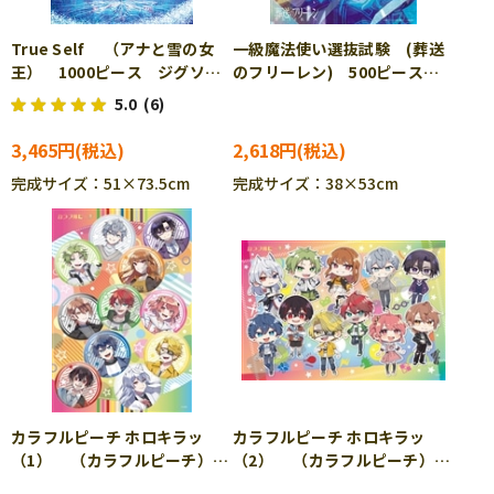
True Self （アナと雪の女
一級魔法使い選抜試験 (葬送
王） 1000ピース ジグソー
のフリーレン) 500ピース
パズル TEN-D1000-895
ジグソーパズル ENS-500-
5.0
(6)
759
3,465円
2,618円
完成サイズ：51×73.5cm
完成サイズ：38×53cm
カラフルピーチ ホロキラッ
カラフルピーチ ホロキラッ
（1） （カラフルピーチ）
（2） （カラフルピーチ）
300ピース ジグソーパズル
108ピース ジグソーパズル