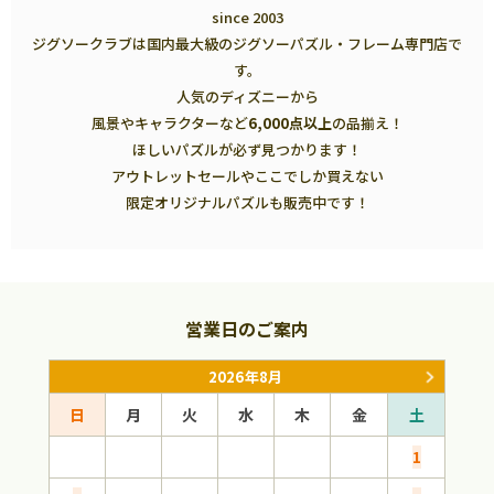
since 2003
ジグソークラブは国内最大級のジグソーパズル・フレーム専門店で
す。
人気のディズニーから
風景やキャラクターなど
6,000点以上
の品揃え！
ほしいパズルが必ず見つかります！
アウトレットセールやここでしか買えない
限定オリジナルパズルも販売中です！
営業日のご案内
2026年8月
日
月
火
水
木
金
土
日
1