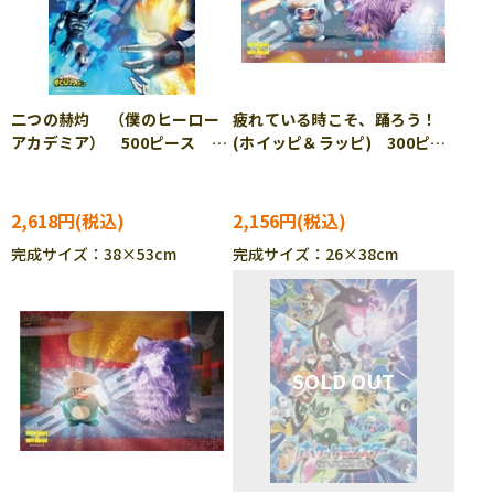
二つの赫灼 （僕のヒーロー
疲れている時こそ、踊ろう！
アカデミア） 500ピース ジ
(ホイッピ＆ラッピ) 300ピー
グソーパズル ENS-500-733
ス ジグソーパズル ENS-
300-3159
2,618円
2,156円
完成サイズ：38×53cm
完成サイズ：26×38cm