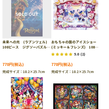
未来への光 (ラプンツェル)
おもちゃの国のアイスショー
108ピース ジグソーパズル
(ミッキー＆フレンズ) 108ピ
TEN-D108-773
ース ジグソーパズル TEN-
5.0
(2)
D108-816
770円
770円
完成サイズ：18.2×25.7cm
完成サイズ：18.2×25.7cm