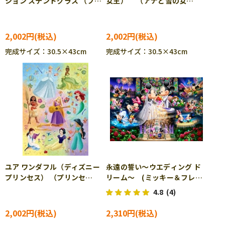
ション ステンドグラス （プリ
女王） （アナと雪の女
ンセス） 300ピース ジグソ
王） 300ピース ジグソーパ
ーパズル TEN-D300-057
ズル TEN-D300-060
2,002円
2,002円
完成サイズ：30.5×43cm
完成サイズ：30.5×43cm
ユア ワンダフル（ディズニー
永遠の誓い～ウエディング ド
プリンセス） （プリンセ
リーム～ (ミッキー＆フレン
ス） 300ピース ジグソーパ
ズ) 500ピース ジグソーパ
4.8
(4)
ズル TEN-D300-067
ズル TEN-D500-430 ［CP-
FW］
2,002円
2,310円