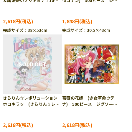
＆魔法使いプリキュア！10周
偵コナン) 300ピース ジグ
年 (プリキュア) 500ピー
ソーパズル TEN-T300-422
ス ジグソーパズル ENS-
500-798
2,618円
1,848円
完成サイズ：38×53cm
完成サイズ：30.5×43cm
きらりん☆レボリューション
薔薇の花嫁 (少女革命ウテ
ホロキラッ (きらりん☆レボ
ナ) 500ピース ジグソーパ
リューション) 500ピース
ズル ENS-500-775
ジグソーパズル ENS-500-
769
2,618円
2,618円