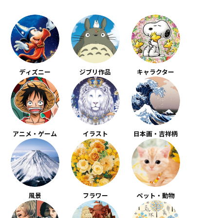
ディズニー
ジブリ作品
キャラクター
アニメ・ゲーム
イラスト
日本画・吉祥柄
風景
フラワー
ペット・動物