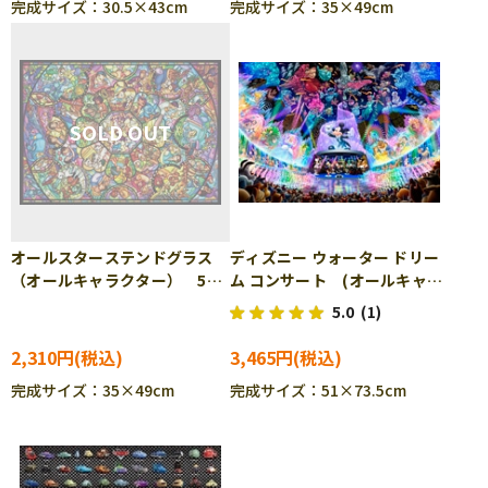
完成サイズ：30.5×43cm
完成サイズ：35×49cm
オールスターステンドグラス
ディズニー ウォーター ドリー
（オールキャラクター） 500
ム コンサート (オールキャラ
ピース ジグソーパズル
クター) 1000ピース ジグソ
5.0
(1)
TEN-D500-457
ーパズル TEN-D1000-399
［CP-FW］
2,310円
3,465円
完成サイズ：35×49cm
完成サイズ：51×73.5cm