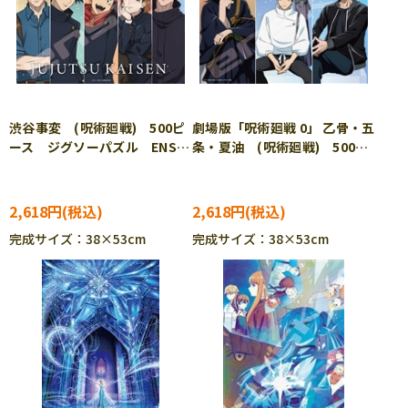
渋谷事変 (呪術廻戦) 500ピ
劇場版「呪術廻戦 0」 乙骨・五
ース ジグソーパズル ENS-
条・夏油 (呪術廻戦) 500ピ
500-748
ース ジグソーパズル ENS-
500-747
2,618円
2,618円
完成サイズ：38×53cm
完成サイズ：38×53cm