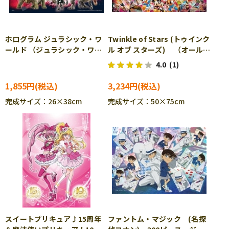
ホログラム ジュラシック・ワ
Twinkle of Stars (トゥインク
ールド （ジュラシック・ワー
ル オブ スターズ) （オールキ
ルド） (ジュラシック・ワー
ャラクター） 1000ピース
4.0
(1)
ルド) 300ピース ジグソー
ジグソーパズル EPO-97-
パズル EPO-28-708s
702s
1,855円
3,234円
［CP-SU］
完成サイズ：26×38cm
完成サイズ：50×75cm
スイートプリキュア♪15周年
ファントム・マジック (名探