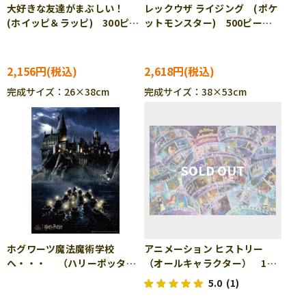
大好きな友達がまぶしい！
レックウザ ライジング (ポケ
(ホイッピ＆ラッピ) 300ピー
ットモンスター) 500ピー
ス ジグソーパズル ENS-
ス ジグソーパズル ENS-
300-3160
500-728 ［CP-PO］
2,156円
2,618円
完成サイズ：26×38cm
完成サイズ：38×53cm
ホグワーツ魔法魔術学校
アニメーション ヒストリー
へ・・・ （ハリーポッタ
（オールキャラクター） 108
ー） 1000ピース ジグソー
ピース ジグソーパズル
5.0
(1)
パズル TEN-B1000-822
TEN-D108-005