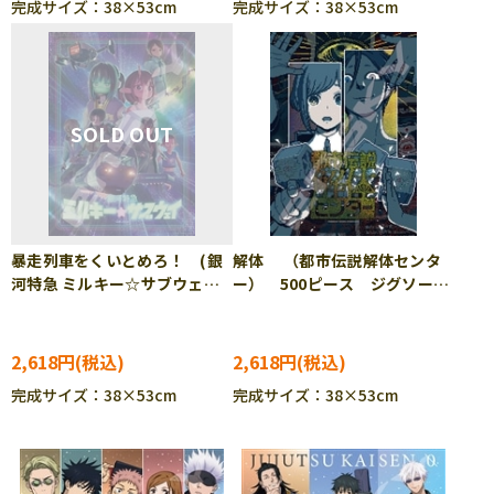
完成サイズ：38×53cm
完成サイズ：38×53cm
暴走列車をくいとめろ！ (銀
解体 （都市伝説解体センタ
河特急 ミルキー☆サブウェ
ー） 500ピース ジグソーパ
イ) 500ピース ジグソーパ
ズル ENS-500-767
ズル ENS-500-772
2,618円
2,618円
完成サイズ：38×53cm
完成サイズ：38×53cm