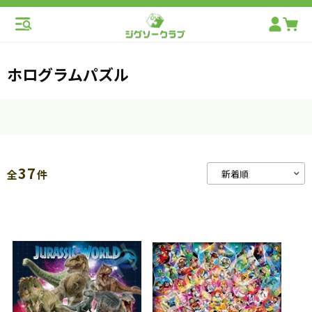
ホログラムパズル
37
全
件