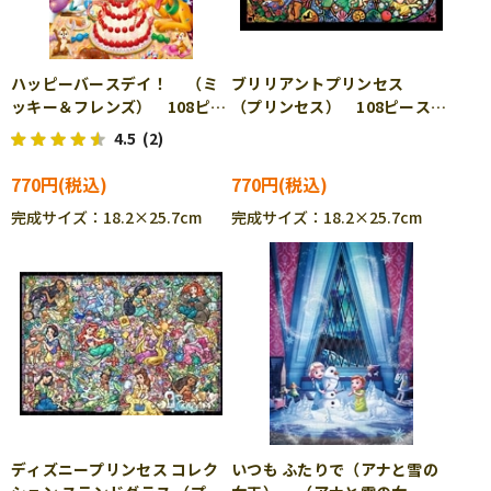
ハッピーバースデイ！ （ミ
ブリリアントプリンセス
ッキー＆フレンズ） 108ピー
（プリンセス） 108ピース
ス ジグソーパズル TEN-
ジグソーパズル TEN-D108-
4.5
(2)
D108-961
987
770円
770円
完成サイズ：18.2×25.7cm
完成サイズ：18.2×25.7cm
ディズニープリンセス コレク
いつも ふたりで（アナと雪の