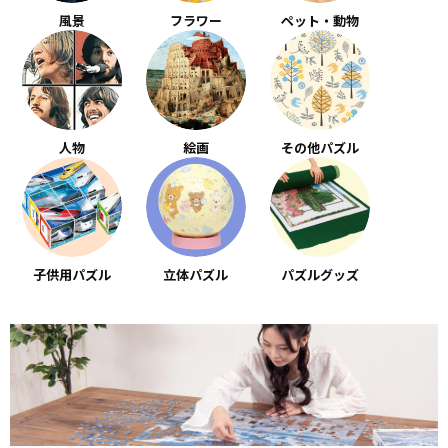
風景
フラワー
ペット・動物
人物
絵画
その他パズル
子供用パズル
立体パズル
パズルグッズ