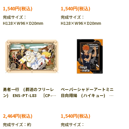
［CP-PA］
ENS-SA-M14 ［CP-PA］
1,540円
1,540円
完成サイズ：
完成サイズ：
H128×W96×D20mm
H128×W96×D20mm
勇者一行 (葬送のフリーレ
ペーパーシャドーアートミニ
ン) ENS-PT-L83 ［CP-
日向翔陽 (ハイキュー)
PA］
ENS-SA-M07 ［CP-PA］
2,464円
1,540円
完成サイズ：約
完成サイズ：