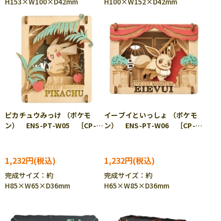
H153×W100×D42mm
H100×W152×D42mm
ピカチュウみっけ （ポケモ
イーブイといっしょ （ポケモ
ン） ENS-PT-W05 ［CP-
ン） ENS-PT-W06 ［CP-
PO］［CP-PA］
PO］［CP-PA］
1,232円
1,232円
完成サイズ：約
完成サイズ：約
H85×W65×D36mm
H65×W85×D36mm