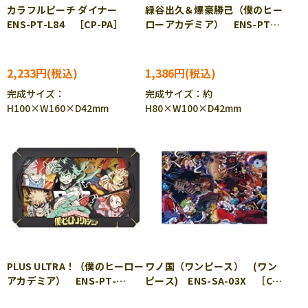
カラフルピーチ ダイナー
緑谷出久＆爆豪勝己（僕のヒー
ENS-PT-L84 ［CP-PA］
ローアカデミア） ENS-PT-
160X ［CP-PA］
2,233円
1,386円
完成サイズ：
完成サイズ：約
H100×W160×D42mm
H80×W100×D42mm
PLUS ULTRA！（僕のヒーロー
ワノ国（ワンピース） (ワン
アカデミア） ENS-PT-
ピース) ENS-SA-03X ［CP-
L40X ［CP-PA］
PA］