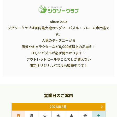
since 2003
ジグソークラブは国内最大級のジグソーパズル・フレーム専門店で
す。
人気のディズニーから
風景やキャラクターなど
6,000点以上
の品揃え！
ほしいパズルが必ず見つかります！
アウトレットセールやここでしか買えない
限定オリジナルパズルも販売中です！
営業日のご案内
2026年8月
日
月
火
水
木
金
土
日