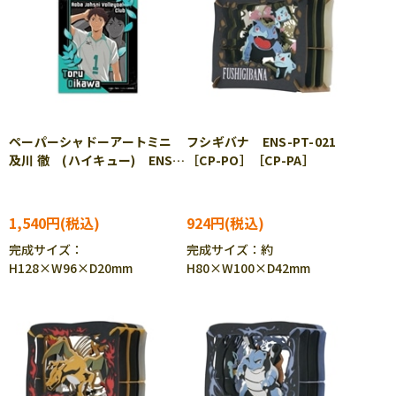
ペーパーシャドーアートミニ
フシギバナ ENS-PT-021
及川 徹 (ハイキュー) ENS-
［CP-PO］［CP-PA］
SA-M10 ［CP-PA］
1,540円
924円
完成サイズ：
完成サイズ：約
H128×W96×D20mm
H80×W100×D42mm