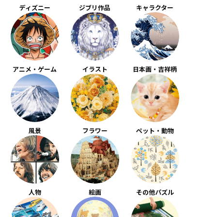
ディズニー
ジブリ作品
キャラクター
アニメ・ゲーム
イラスト
日本画・吉祥柄
風景
フラワー
ペット・動物
人物
絵画
その他パズル