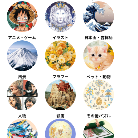
アニメ・ゲーム
イラスト
日本画・吉祥柄
風景
フラワー
ペット・動物
人物
絵画
その他パズル