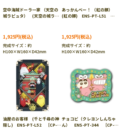
空中海賊ドーラ一家 （天空の
あっかんべー！ （紅の豚）
城ラピュタ） (天空の城ラピ
(紅の豚) ENS-PT-L51
ュタ) ENS-PT-L50 ［CP-
［CP-PA］
PA］
1,925円
1,925円
完成サイズ：約
完成サイズ：約
H100×W160×D42mm
H100×W160×D42mm
油屋のお客様 (千と千尋の神
チョコビ（クレヨンしんちゃ
隠し) ENS-PT-L52 ［CP-
ん） ENS-PT-344 ［CP-