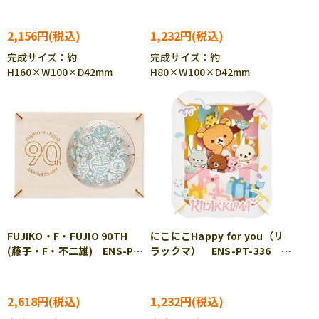
PA］
PA］
2,156円
1,232円
完成サイズ：約
完成サイズ：約
H160×W100×D42mm
H80×W100×D42mm
FUJIKO・F・FUJIO 90TH
にこにこHappy for you（リ
(藤子・F・不二雄) ENS-PT-
ラックマ） ENS-PT-336
WL21 ［CP-PA］
［CP-PA］
2,618円
1,232円