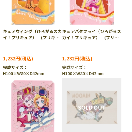
キュアウィング（ひろがるスカ
キュアバタフライ（ひろがるス
イ！プリキュア） (プリキュ
カイ！プリキュア） (プリキ
ア) ENS-PT-348 ［CP-
ュア) ENS-PT-349 ［CP-
PA］
PA］
1,232円
1,232円
完成サイズ：
完成サイズ：
H100×W80×D42mm
H100×W80×D42mm