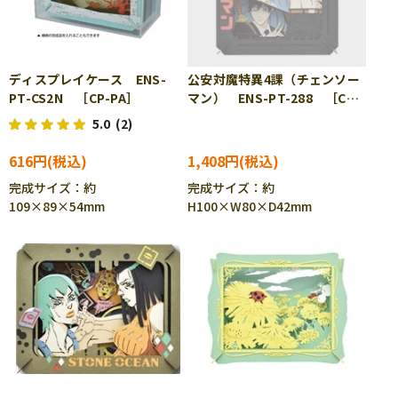
ディスプレイケース ENS-
公安対魔特異4課（チェンソー
PT-CS2N ［CP-PA］
マン） ENS-PT-288 ［CP-
PA］
5.0
(2)
616円
1,408円
完成サイズ：約
完成サイズ：約
109×89×54mm
H100×W80×D42mm