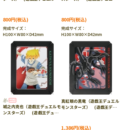
ンスターズ) ENS-PT-355
モンスターズ) ENS-PT-
［CP-PA］
356 ［CP-PA］
800円
800円
完成サイズ：
完成サイズ：
H100×W80×D42mm
H100×W80×D42mm
真紅眼の黒竜（遊戯王デュエル
城之内克也（遊戯王デュエルモ
モンスターズ） (遊戯王デュ
ンスターズ） (遊戯王デュエ
エルモンスターズ) ENS-PT-
ルモンスターズ) ENS-PT-
358 ［CP-PA］
357 ［CP-PA］
1,386円