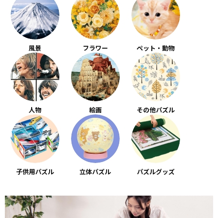
風景
フラワー
ペット・動物
人物
絵画
その他パズル
子供用パズル
立体パズル
パズルグッズ