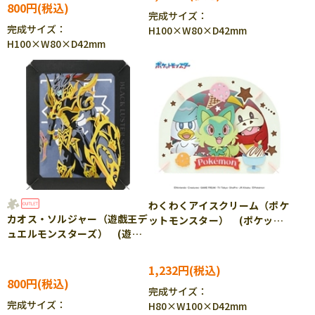
800円
完成サイズ：
完成サイズ：
H100×W80×D42mm
H100×W80×D42mm
わくわくアイスクリーム（ポケ
カオス・ソルジャー（遊戯王デ
ットモンスター） (ポケット
ュエルモンスターズ） (遊戯
モンスター) ENS-PT-337
王デュエルモンスターズ)
［CP-PO］［CP-PA］
ENS-PT-359 ［CP-PA］
1,232円
800円
完成サイズ：
完成サイズ：
H80×W100×D42mm