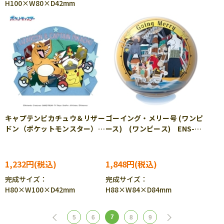
H100×W80×D42mm
キャプテンピカチュウ＆リザー
ゴーイング・メリー号 (ワンピ
ドン（ポケットモンスター）
ース) (ワンピース) ENS-
(ポケットモンスター) ENS-
PTB-30 ［CP-PA］
PT-338 ［CP-PO］［CP-
PA］
1,232円
1,848円
完成サイズ：
完成サイズ：
H80×W100×D42mm
H88×W84×D84mm
7
5
6
8
9