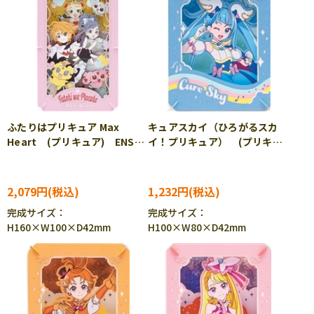
ふたりはプリキュア Max
キュアスカイ（ひろがるスカ
Heart (プリキュア) ENS-
イ！プリキュア） (プリキュ
PT-L58 ［CP-PA］
ア) ENS-PT-346 ［CP-
PA］
2,079円
1,232円
完成サイズ：
完成サイズ：
H160×W100×D42mm
H100×W80×D42mm