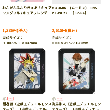
わんだふるぷりきゅあ！キュア
MOOMIN (ムーミン) ENS-
ワンダフル / キュアフレンデ
PT-WL22 ［CP-PA］
ィ (プリキュア) ENS-PT-
351 ［CP-PA］
1,386円
2,618円
完成サイズ：
完成サイズ：
H100×W80×D42mm
H100×W152×D42mm
闇遊戯（遊戯王デュエルモンス
海馬瀬人（遊戯王デュエルモン
ターズ） (遊戯王デュエルモ
スターズ） (遊戯王デュエル