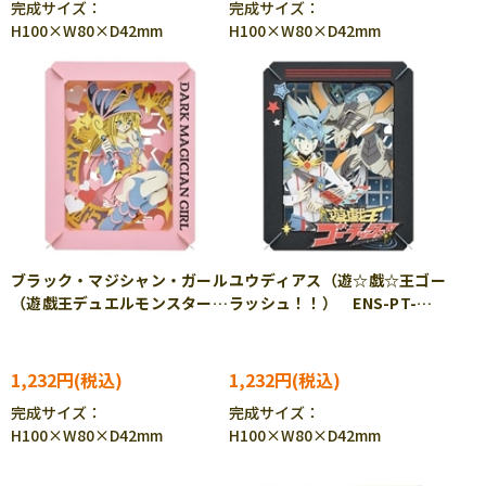
完成サイズ：
完成サイズ：
H100×W80×D42mm
H100×W80×D42mm
ブラック・マジシャン・ガール
ユウディアス（遊☆戯☆王ゴー
（遊戯王デュエルモンスター
ラッシュ！！） ENS-PT-
ズ） ENS-PT-316 ［CP-
317 ［CP-PA］
PA］
1,232円
1,232円
完成サイズ：
完成サイズ：
H100×W80×D42mm
H100×W80×D42mm