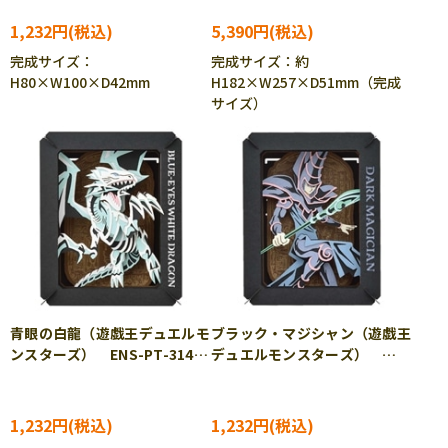
1,232円
5,390円
完成サイズ：
完成サイズ：約
H80×W100×D42mm
H182×W257×D51mm（完成
サイズ）
青眼の白龍（遊戯王デュエルモ
ブラック・マジシャン（遊戯王
ンスターズ） ENS-PT-314
デュエルモンスターズ）
［CP-PA］
ENS-PT-315 ［CP-PA］
1,232円
1,232円