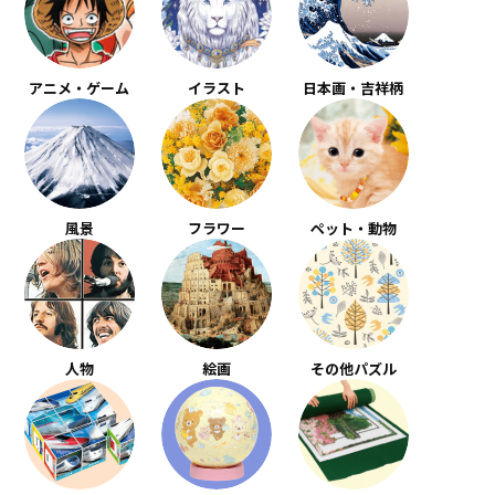
アニメ・ゲーム
イラスト
日本画・吉祥柄
風景
フラワー
ペット・動物
人物
絵画
その他パズル