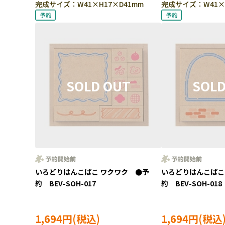
完成サイズ：W41×H17×D41mm
完成サイズ：W41×H
いろどりはんこばこ ワクワク ●予
いろどりはんこばこ
約 BEV-SOH-017
約 BEV-SOH-018
1,694円
1,694円