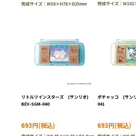
完成サイズ：W102×
完成サイズ：W58×H78×D25mm
リトルツインスターズ (サンリオ)
ポチャッコ (サンリオ
BEV-SGM-040
041
693円
693円