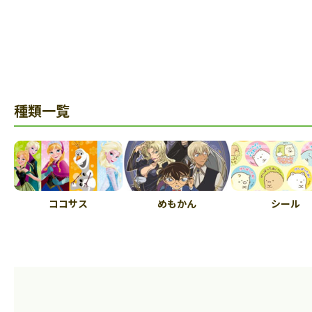
種類一覧
ココサス
めもかん
シール