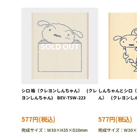
シロ 箱（クレヨンしんちゃん） (クレ
しんちゃんとシロ（
ヨンしんちゃん) BEV-TSW-223
ん） (クレヨンしん
TSW-224
577円
577円
完成サイズ：W30×H35×D20mm
完成サイズ：W30×H