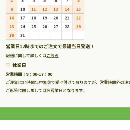
2
3
4
5
6
7
8
6
7
8
9
9
10
11
12
13
14
15
13
14
15
16
16
17
18
19
20
21
22
20
21
22
23
23
24
25
26
27
28
29
27
28
29
30
30
31
営業日12時までのご注文で最短当日発送！
配送に関して詳しくは
こちら
休業日
営業時間：9：00-17：00
ご注文は24時間年中無休で受け付けておりますが、営業時間外の注
ご返答に関しましては翌営業日となります。