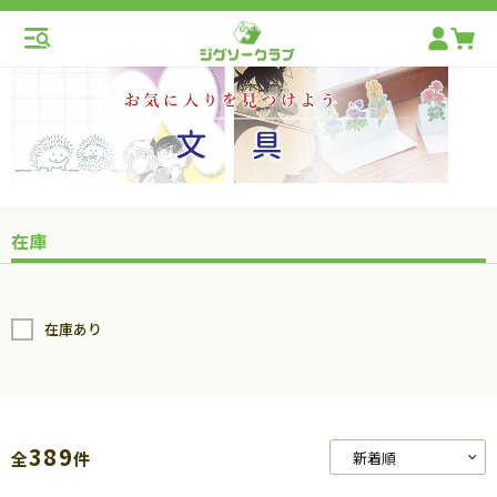
在庫
在庫あり
389
全
件