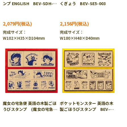
ンプ ENGLISH BEV-SDH-
くぎょう BEV-SE5-003
112
2,079円
2,156円
完成サイズ：
完成サイズ：
W102×H35×D104mm
W180×H48×D40mm
魔女の宅急便 英語の木製ごほ
ポケットモンスター 英語の木
うびスタンプ (魔女の宅急
製ごほうびスタンプ BEV-
便) BEV-SDH-118
SDH-119 ［CP-PO］