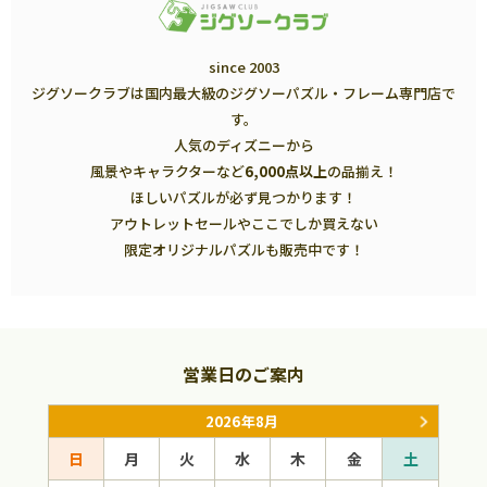
since 2003
ジグソークラブは国内最大級のジグソーパズル・フレーム専門店で
す。
人気のディズニーから
風景やキャラクターなど
6,000点以上
の品揃え！
ほしいパズルが必ず見つかります！
アウトレットセールやここでしか買えない
限定オリジナルパズルも販売中です！
営業日のご案内
2026年8月
日
月
火
水
木
金
土
日