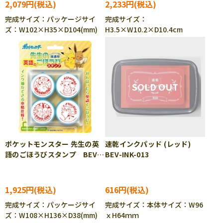
2,079円
2,233円
完成サイズ：パッケージサイ
完成サイズ：
ズ：W102×H35×D104(mm)
H3.5×W10.2×D10.4cm
ポケットモンスター 先生の英
速乾インクパッド (レッド)
語のごほうびスタンプ BEV-
BEV-INK-013
SE4-047 ［CP-PO］
1,925円
616円
完成サイズ：パッケージサイ
完成サイズ：本体サイズ：W96
ズ：W108×H136×D38(mm)
ｘH64ｍｍ