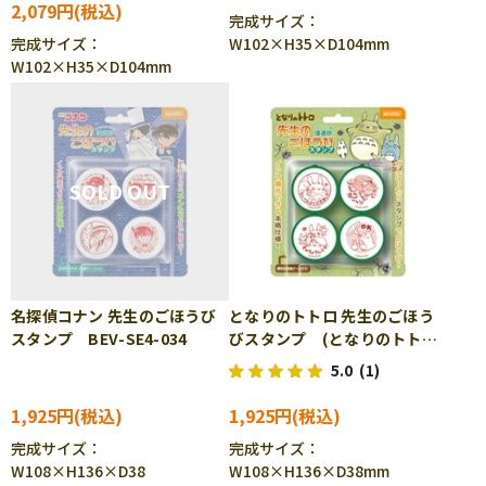
2,079円
完成サイズ：
完成サイズ：
W102×H35×D104mm
W102×H35×D104mm
名探偵コナン 先生のごほうび
となりのトトロ 先生のごほう
スタンプ BEV-SE4-034
びスタンプ (となりのトト
ロ) BEV-SE4-036
5.0
(1)
1,925円
1,925円
完成サイズ：
完成サイズ：
W108×H136×D38
W108×H136×D38mm