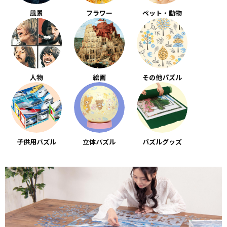
風景
フラワー
ペット・動物
人物
絵画
その他パズル
子供用パズル
立体パズル
パズルグッズ