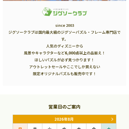
since 2003
ジグソークラブは国内最大級のジグソーパズル・フレーム専門店で
す。
人気のディズニーから
風景やキャラクターなど
6,000点以上
の品揃え！
ほしいパズルが必ず見つかります！
アウトレットセールやここでしか買えない
限定オリジナルパズルも販売中です！
営業日のご案内
2026年8月
日
月
火
水
木
金
土
日