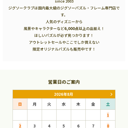
since 2003
ジグソークラブは国内最大級のジグソーパズル・フレーム専門店で
す。
人気のディズニーから
風景やキャラクターなど
6,000点以上
の品揃え！
ほしいパズルが必ず見つかります！
アウトレットセールやここでしか買えない
限定オリジナルパズルも販売中です！
営業日のご案内
2026年8月
日
月
火
水
木
金
土
日
1
2
3
4
5
6
7
8
6