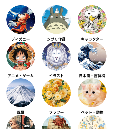
ディズニー
ジブリ作品
キャラクター
アニメ・ゲーム
イラスト
日本画・吉祥柄
風景
フラワー
ペット・動物