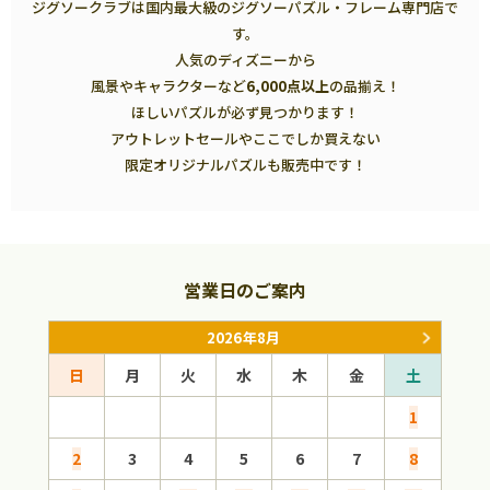
ジグソークラブは国内最大級のジグソーパズル・フレーム専門店で
す。
人気のディズニーから
風景やキャラクターなど
6,000点以上
の品揃え！
ほしいパズルが必ず見つかります！
アウトレットセールやここでしか買えない
限定オリジナルパズルも販売中です！
営業日のご案内
2026年8月
日
月
火
水
木
金
土
日
1
2
3
4
5
6
7
8
6