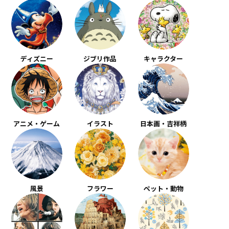
ディズニー
ジブリ作品
キャラクター
アニメ・ゲーム
イラスト
日本画・吉祥柄
風景
フラワー
ペット・動物