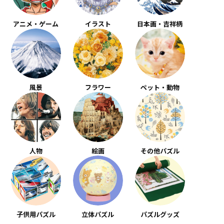
アニメ・ゲーム
イラスト
日本画・吉祥柄
風景
フラワー
ペット・動物
人物
絵画
その他パズル
子供用パズル
立体パズル
パズルグッズ