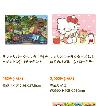
サファリパークへようこそ(チ
サンリオキャラクターズ はじ
ャギントン) (チャギント
めてのパズル (ハローキテ
ン) 60ピース TEN-TC60-
ィ) 40ピース BEV-S5-
682 ［CP-IT］
004 ［CP-IT］
462円
2,002円
完成サイズ：26×37.5cm
完成サイズ：
W250×H205×D70mm