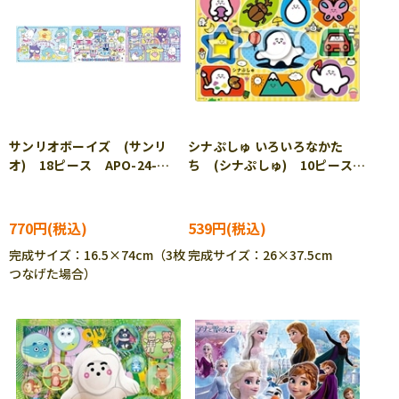
サンリオボーイズ (サンリ
シナぷしゅ いろいろなかた
オ) 18ピース APO-24-
ち (シナぷしゅ) 10ピース
214 ［CP-IT］
APO-25-243 ［CP-IT］
770円
539円
完成サイズ：16.5×74cm（3枚
完成サイズ：26×37.5cm
つなげた場合）