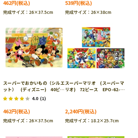
462円
539円
完成サイズ：26×37.5cm
完成サイズ：26×38cm
スーパーでおかいもの（シルエ
スーパーマリオ (スーパーマ
ット） (ディズニー) 40ピー
リオ) 72ピース EPO-62-
ス TEN-DC40-013 ［CP-
309 ［CP-IT］
4.0
(1)
IT］
462円
2,240円
完成サイズ：26×37.5cm
完成サイズ：18.2×25.7cm