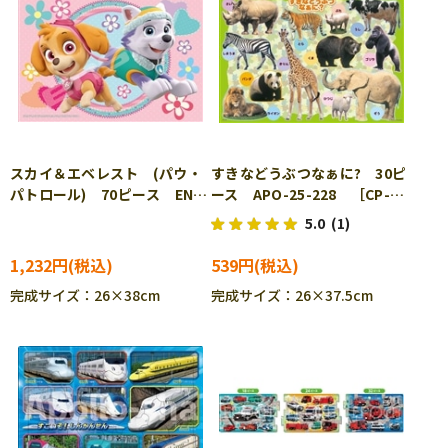
スカイ＆エベレスト (パウ・
すきなどうぶつなぁに? 30ピ
パトロール) 70ピース ENS-
ース APO-25-228 ［CP-
70-L11 ［CP-IT］
IT］
5.0
(1)
1,232円
539円
完成サイズ：26×38cm
完成サイズ：26×37.5cm