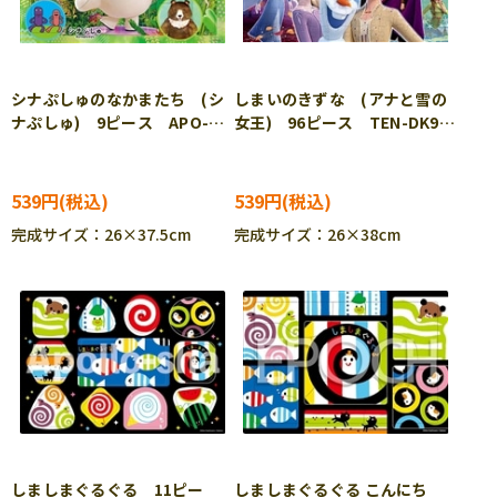
シナぷしゅのなかまたち (シ
しまいのきずな (アナと雪の
ナぷしゅ) 9ピース APO-
女王) 96ピース TEN-DK96-
25-288 ［CP-IT］
374 ［CP-IT］
539円
539円
完成サイズ：26×37.5cm
完成サイズ：26×38cm
しましまぐるぐる 11ピー
しましまぐるぐる こんにち