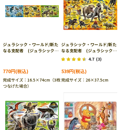
ジュラシック・ワールド/新た
ジュラシック・ワールド/新た
なる支配者 (ジュラシックワ
なる支配者 (ジュラシックワ
ールド) 10ピース APO-24-
ールド) 85ピース APO-25-
4.7
(3)
164 ［CP-SU］［CP-IT］
202 ［CP-SU］［CP-IT］
770円
539円
完成サイズ：16.5×74cm（3枚
完成サイズ：26×37.5cm
つなげた場合）