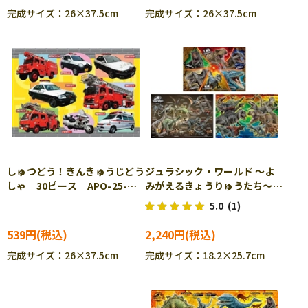
完成サイズ：26×37.5cm
完成サイズ：26×37.5cm
しゅつどう！きんきゅうじどう
ジュラシック・ワールド ～よ
しゃ 30ピース APO-25-
みがえるきょうりゅうたち～
234 ［CP-IT］
(ジュラシック・ワールド) 72
5.0
(1)
ピース EPO-62-305 ［CP-
SU］［CP-IT］
539円
2,240円
完成サイズ：26×37.5cm
完成サイズ：18.2×25.7cm