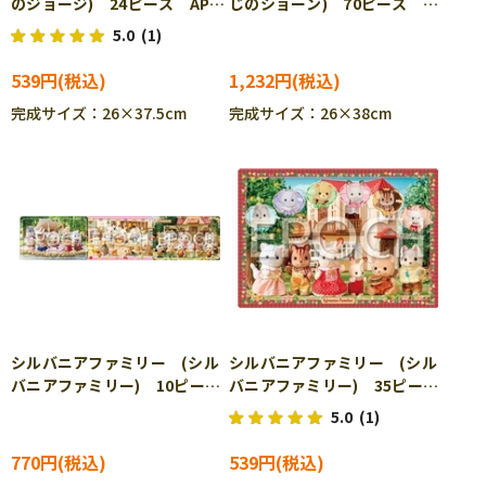
のジョージ) 24ピース APO-
じのショーン) 70ピース
25-299 ［CP-IT］
ENS-70-L03 ［CP-IT］
5.0
(1)
539円
1,232円
完成サイズ：26×37.5cm
完成サイズ：26×38cm
シルバニアファミリー (シル
シルバニアファミリー (シル
バニアファミリー) 10ピー
バニアファミリー) 35ピー
ス APO-24-187 ［CP-IT］
ス APO-25-246 ［CP-IT］
5.0
(1)
770円
539円