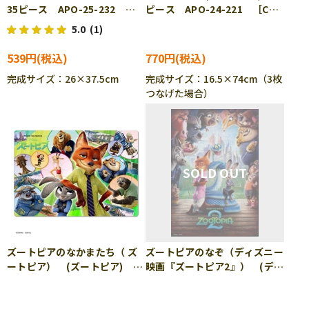
35ピース APO-25-232
ピース APO-24-221 ［CP-
［CP-IT］
IT］
5.0
(1)
539円
770円
完成サイズ：26×37.5cm
完成サイズ：16.5×74cm（3枚
つなげた場合）
ズートピアのなかまたち（ ズ
ズートピアのなぞ（ディズニー
ートピア） (ズートピア) 80
映画『ズートピア2』） (ディ
ピース TEN-DC80-220
ズニー) 96ピース TEN-
［CP-IT］
DK96-381 ［CP-IT］