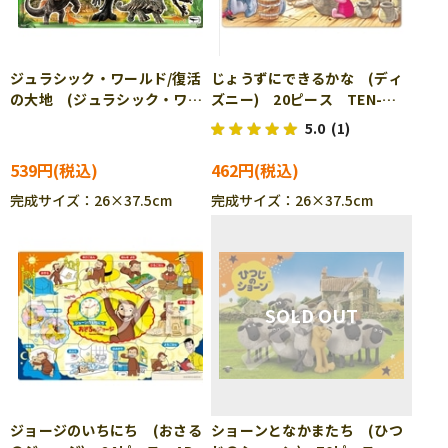
ジュラシック・ワールド/復活
じょうずにできるかな (ディ
の大地 (ジュラシック・ワー
ズニー) 20ピース TEN-
ルド) 75ピース APO-25-
DC20-216 ［CP-IT］
5.0
(1)
316 ［CP-SU］［CP-IT］
539円
462円
完成サイズ：26×37.5cm
完成サイズ：26×37.5cm
ジョージのいちにち (おさる
ショーンとなかまたち (ひつ