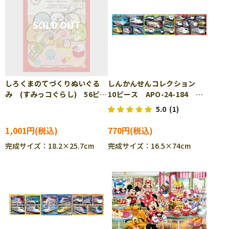
しろくまのてづくりぬいぐる
しんかんせんコレクション
み (すみっコぐらし) 56ピー
10ピース APO-24-184
ス ENS-56-L05 ［CP-IT］
［CP-IT］
5.0
(1)
1,001円
770円
完成サイズ：18.2×25.7cm
完成サイズ：16.5×74cm