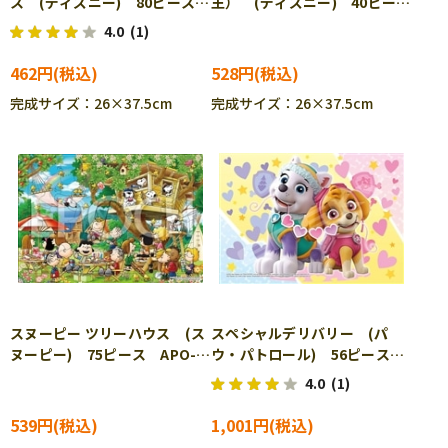
ス (ディズニー) 80ピース
王） (ディズニー) 40ピー
TEN-DC80-160 ［CP-IT］
ス TEN-DC40-174 ［CP-
4.0
(1)
IT］
462円
528円
完成サイズ：26×37.5cm
完成サイズ：26×37.5cm
スヌーピー ツリーハウス (ス
スペシャルデリバリー (パ
ヌーピー) 75ピース APO-
ウ・パトロール) 56ピース
25-300 ［CP-IT］
ENS-56-L08 ［CP-IT］
4.0
(1)
539円
1,001円