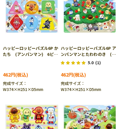
ハッピーロッピーパズル6P か
ハッピーロッピーパズル6P ア
たち (アンパンマン) 6ピー
ンパンマンとたわわのき (ア
ス SUN-6840010A ［CP-
ンパンマン) 6ピース SUN-
5.0
(1)
AP］［CP-IT］
6840010B ［CP-AP］［CP-
IT］
462円
462円
完成サイズ：
完成サイズ：
W374×H251×D5mm
W374×H251×D5mm