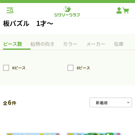
板パズル 1才～
ピース数
絵柄の向き
カラー
メーカー
在庫
6ピース
8ピース
6
全
件