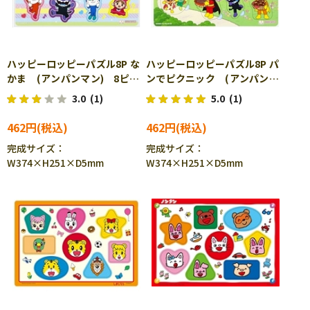
ハッピーロッピーパズル8P な
ハッピーロッピーパズル8P パ
かま (アンパンマン) 8ピー
ンでピクニック (アンパンマ
ス SUN-6850010A ［CP-
ン) 8ピース SUN-
3.0
(1)
5.0
(1)
AP］［CP-IT］
6850010B ［CP-AP］［CP-
IT］
462円
462円
完成サイズ：
完成サイズ：
W374×H251×D5mm
W374×H251×D5mm