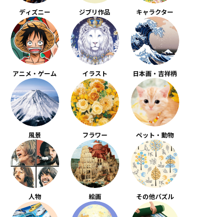
ディズニー
ジブリ作品
キャラクター
アニメ・ゲーム
イラスト
日本画・吉祥柄
風景
フラワー
ペット・動物
人物
絵画
その他パズル