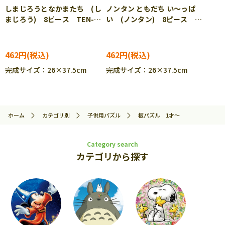
しまじろうとなかまたち (し
ノンタン ともだち い～っぱ
まじろう) 8ピース TEN-
い (ノンタン) 8ピース
TC08-671 ［CP-IT］
TEN-MC08-617 ［CP-IT］
462円
462円
完成サイズ：26×37.5cm
完成サイズ：26×37.5cm
ホーム
カテゴリ別
子供用パズル
板パズル 1才～
Category search
カテゴリから探す