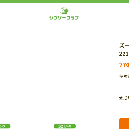
ズー
22
77
参考
完成