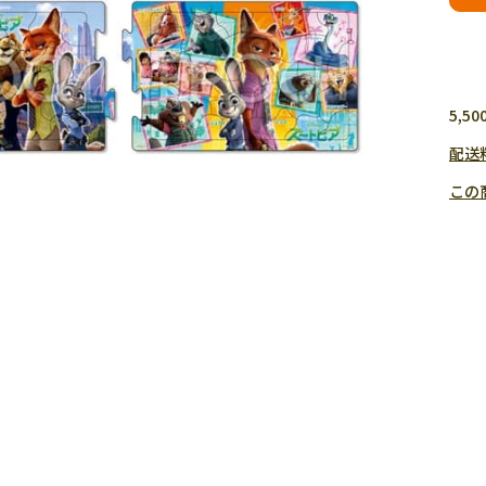
5,
配送
この