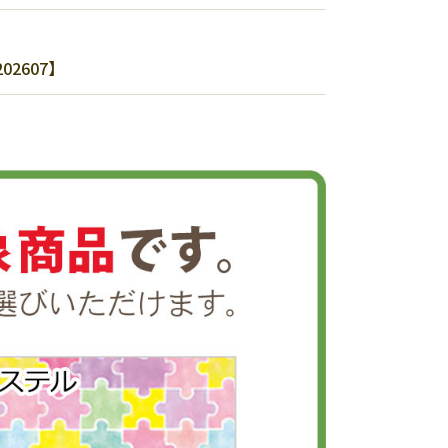
2607】