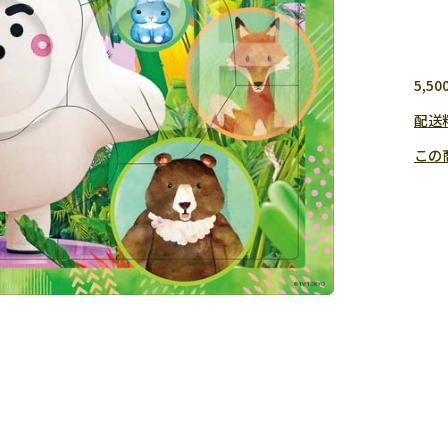
5,
配送
この