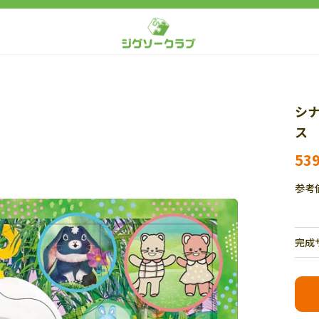
シナ
ス 
53
参考
完成