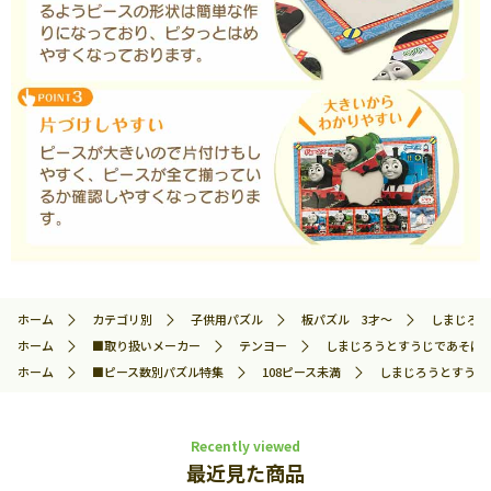
ホーム
カテゴリ別
子供用パズル
板パズル 3才～
しまじろうと
ホーム
■取り扱いメーカー
テンヨー
しまじろうとすうじであそぼうよ (
ホーム
■ピース数別パズル特集
108ピース未満
しまじろうとすうじであ
Recently viewed
最近見た商品