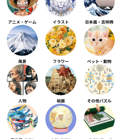
アニメ・ゲーム
イラスト
日本画・吉祥柄
風景
フラワー
ペット・動物
人物
絵画
その他パズル