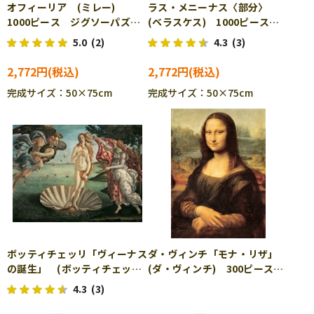
オフィーリア (ミレー)
ラス・メニーナス〈部分〉
1000ピース ジグソーパズ
(ベラスケス) 1000ピース
ル CUT-1000-101
ジグソーパズル CUT-1000-
5.0
(2)
4.3
(3)
102
2,772円
2,772円
完成サイズ：50×75cm
完成サイズ：50×75cm
ボッティチェッリ「ヴィーナス
ダ・ヴィンチ「モナ・リザ」
の誕生」 (ボッティチェッ
(ダ・ヴィンチ) 300ピース
リ) 1000ピース ジグソーパ
ジグソーパズル RAV-172290
4.3
(3)
ズル RAV-172351