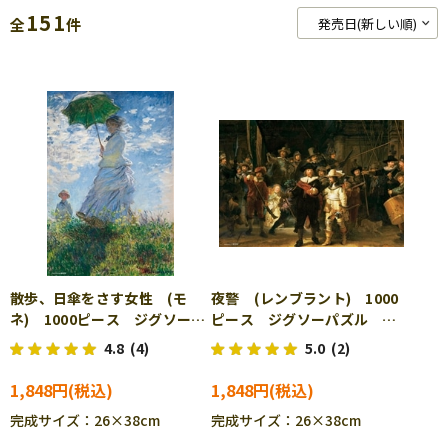
151
全
件
散歩、日傘をさす女性 (モ
夜警 (レンブラント) 1000
ネ) 1000ピース ジグソーパ
ピース ジグソーパズル
ズル BEV-1000M-026
BEV-1000M-027
4.8
(4)
5.0
(2)
1,848円
1,848円
完成サイズ：26×38cm
完成サイズ：26×38cm