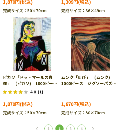
1,870円
1,309円
完成サイズ：50×70cm
完成サイズ：36×49cm
ピカソ「ドラ・マールの肖
ムンク「叫び」 (ムンク)
像」 (ピカソ) 1000ピー
1000ピース ジグソーパズ
ス ジグソーパズル RAV-
ル RAV-172344
4.0
(1)
172320
1,870円
1,870円
完成サイズ：50×70cm
完成サイズ：50×70cm
2
1
3
4