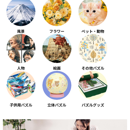
風景
フラワー
ペット・動物
人物
絵画
その他パズル
子供用パズル
立体パズル
パズルグッズ