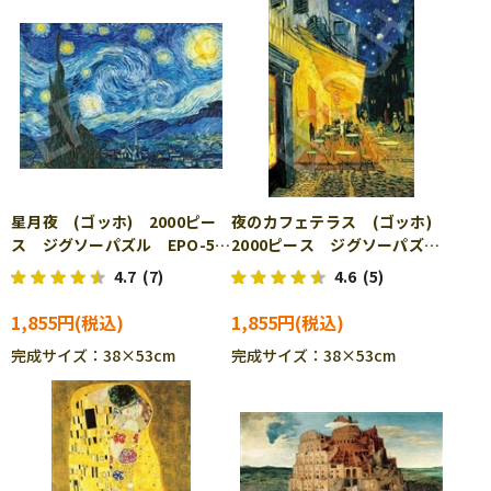
星月夜 (ゴッホ) 2000ピー
夜のカフェテラス (ゴッホ)
ス ジグソーパズル EPO-54-
2000ピース ジグソーパズ
229
ル EPO-54-230
4.7
(7)
4.6
(5)
1,855円
1,855円
完成サイズ：38×53cm
完成サイズ：38×53cm