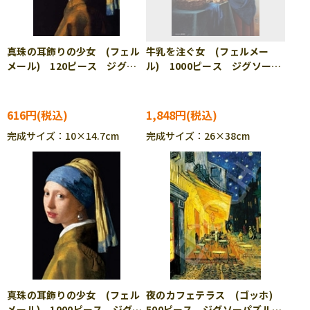
真珠の耳飾りの少女 (フェル
牛乳を注ぐ女 (フェルメー
メール) 120ピース ジグソ
ル) 1000ピース ジグソーパ
ーパズル APP-120-029
ズル BEV-1000M-019
［CP-FM］
616円
1,848円
完成サイズ：10×14.7cm
完成サイズ：26×38cm
真珠の耳飾りの少女 (フェル
夜のカフェテラス (ゴッホ)
メール) 1000ピース ジグソ
500ピース ジグソーパズル