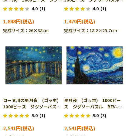
ーパズル BEV-1000M-020
EPO-52-804
4.0
(1)
4.0
(1)
［CP-FM］
1,848円
1,470円
完成サイズ：26×38cm
完成サイズ：18.2×25.7cm
ローヌ川の星月夜 (ゴッホ)
星月夜 (ゴッホ) 1000ピー
1000ピース ジグソーパズ
ス ジグソーパズル BEV-
ル BEV-1000-075
1000-076
5.0
(1)
5.0
(3)
2,541円
2,541円