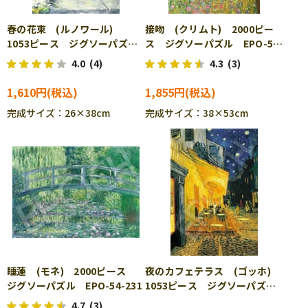
春の花束 (ルノワール)
接吻 (クリムト) 2000ピー
1053ピース ジグソーパズ
ス ジグソーパズル EPO-54-
ル EPO-31-107
232
4.0
(4)
4.3
(3)
1,610円
1,855円
完成サイズ：26×38cm
完成サイズ：38×53cm
睡蓮 (モネ) 2000ピース
夜のカフェテラス (ゴッホ)
ジグソーパズル EPO-54-231
1053ピース ジグソーパズ
ル EPO-31-101
4.7
(3)