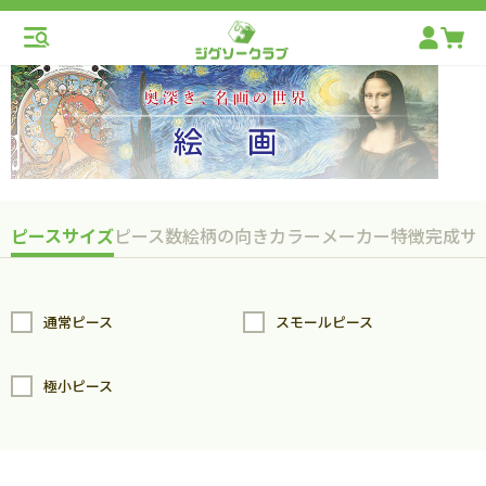
ピースサイズ
ピース数
絵柄の向き
カラー
メーカー
特徴
完成サ
通常ピース
スモールピース
極小ピース