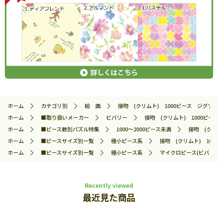
ホーム
カテゴリ別
絵 画
接吻 (クリムト) 1000ピース ジグソーパズ
ホーム
■取り扱いメーカー
ビバリー
接吻 (クリムト) 1000ピース
ホーム
■ピース数別パズル特集
1000～2000ピース未満
接吻 (クリム
ホーム
■ピースサイズ別一覧
極小ピース系
接吻 (クリムト) 1000
ホーム
■ピースサイズ別一覧
極小ピース系
マイクロピース(ビバリー
Recently viewed
最近見た商品