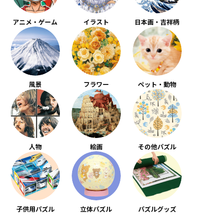
アニメ・ゲーム
イラスト
日本画・吉祥柄
風景
フラワー
ペット・動物
人物
絵画
その他パズル
子供用パズル
立体パズル
パズルグッズ