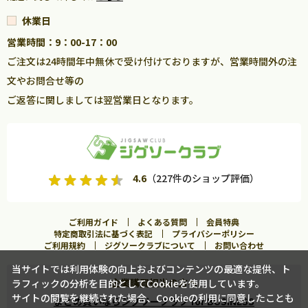
休業日
営業時間：9：00-17：00
ご注文は24時間年中無休で受け付けておりますが、営業時間外の注
文やお問合せ等の
ご返答に関しましては翌営業日となります。
4.6
（227件のショップ評価）
ご利用ガイド
よくある質問
会員特典
特定商取引法に基づく表記
プライバシーポリシー
ご利用規約
ジグソークラブについて
お問い合わせ
当サイトでは利用体験の向上およびコンテンツの最適な提供、ト
企業購買担当の方へ
ラフィックの分析を目的としてCookieを使用しています。
カートに入れる
サイトの閲覧を継続された場合、Cookieの利用に同意したことも
まとめ買いならジグソークラブ for BUSINESS