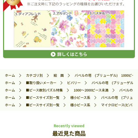
ホーム
カテゴリ別
絵 画
バベルの塔 (ブリューゲル) 1000ピース 
ホーム
■取り扱いメーカー
ビバリー
バベルの塔 (ブリューゲル) 10
ホーム
■ピース数別パズル特集
1000～2000ピース未満
バベルの塔 
ホーム
■ピースサイズ別一覧
極小ピース系
バベルの塔 (ブリューゲル
ホーム
■ピースサイズ別一覧
極小ピース系
マイクロピース(ビバリー
Recently viewed
最近見た商品