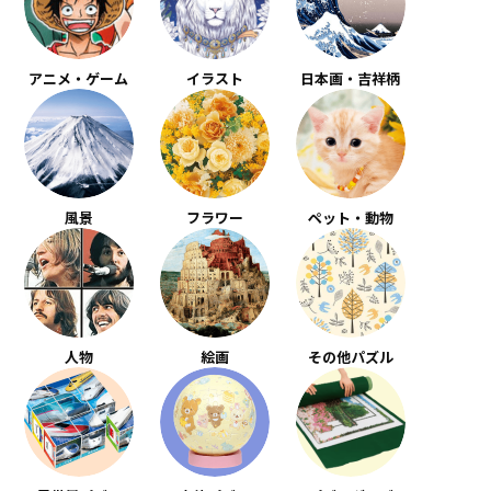
アニメ・ゲーム
イラスト
日本画・吉祥柄
風景
フラワー
ペット・動物
人物
絵画
その他パズル