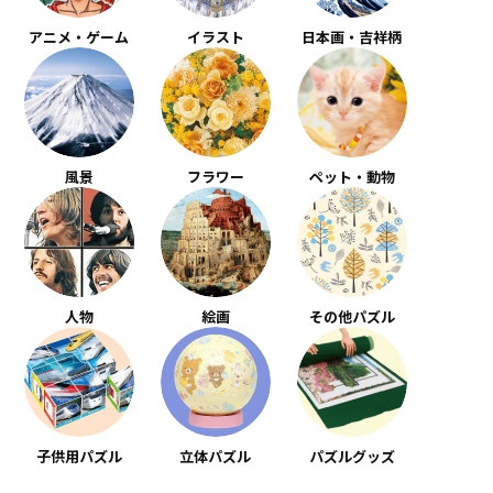
アニメ・ゲーム
イラスト
日本画・吉祥柄
風景
フラワー
ペット・動物
人物
絵画
その他パズル
子供用パズル
立体パズル
パズルグッズ