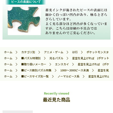
ホーム
カテゴリ別
アニメ・ゲーム
は行
ポケットモンスター
ホーム
■パズル特徴別
光るパズル
星空を見上げれば (ポケットモンスタ
ホーム
■取り扱いメーカー
エンスカイ
星空を見上げれば (ポケットモ
ホーム
■ピース数別パズル特集
1000～2000ピース未満
星空を見上げ
ホーム
■ピースサイズ別一覧
ノーマルピース系
星空を見上げれば (
Recently viewed
最近見た商品