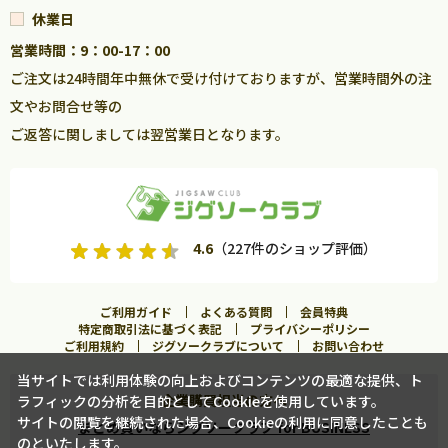
休業日
営業時間：9：00-17：00
ご注文は24時間年中無休で受け付けておりますが、営業時間外の注
文やお問合せ等の
ご返答に関しましては翌営業日となります。
4.6
（227件のショップ評価）
ご利用ガイド
よくある質問
会員特典
特定商取引法に基づく表記
プライバシーポリシー
ご利用規約
ジグソークラブについて
お問い合わせ
当サイトでは利用体験の向上およびコンテンツの最適な提供、ト
企業購買担当の方へ
ラフィックの分析を目的としてCookieを使用しています。
入荷案内申し込み
サイトの閲覧を継続された場合、Cookieの利用に同意したことも
まとめ買いならジグソークラブ for BUSINESS
のといたします。