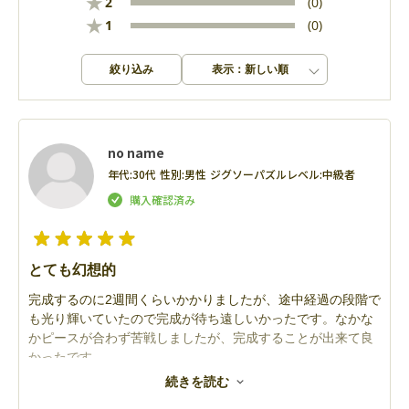
★
2
(0)
★
1
(0)
絞り込み
表示：新しい順
no name
年代:
30代
性別:
男性
ジグソーパズルレベル:
中級者
とても幻想的
完成するのに2週間くらいかかりましたが、途中経過の段階で
も光り輝いていたので完成が待ち遠しいかったです。なかな
かピースが合わず苦戦しましたが、完成することが出来て良
かったです。
夜になり部屋を暗くすると、とても幻想的でした。
続きを読む
このような輝くパズルが他にもあれば嬉しいです😊