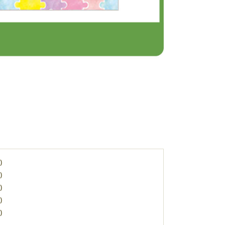
)
)
)
)
)