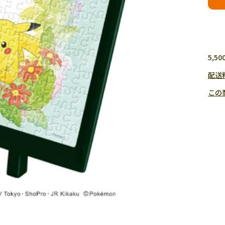
5,
配送
この