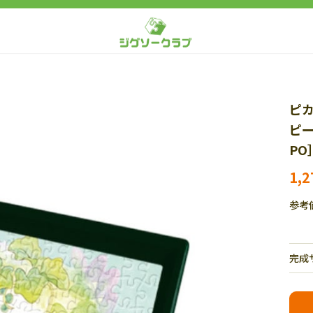
ピカ
ピー
PO
1,
参考
完成