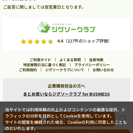
ご返答に関しましては翌営業日となります。
4.6
（227件のショップ評価）
ご利用ガイド
よくある質問
会員特典
特定商取引法に基づく表記
プライバシーポリシー
ご利用規約
ジグソークラブについて
お問い合わせ
企業購買担当の方へ
まとめ買いならジグソークラブ for BUSINESS
当サイトでは利用体験の向上およびコンテンツの最適な提供、ト
ラフィックの分析を目的としてCookieを使用しています。
Copyright ©
2026 Jigsawclub. All Rights Reserved.
カートに入れる
サイトの閲覧を継続された場合、Cookieの利用に同意したことも
のといたします。