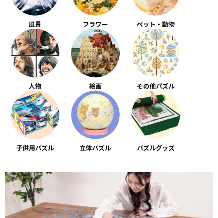
風景
フラワー
ペット・動物
人物
絵画
その他パズル
子供用パズル
立体パズル
パズルグッズ