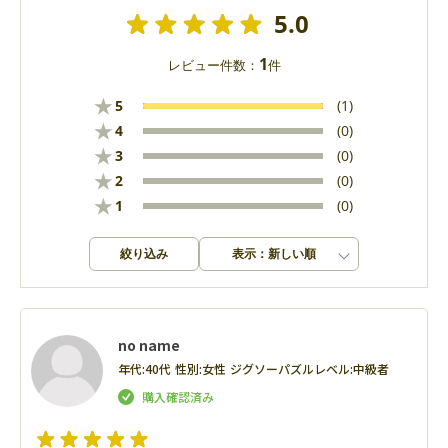
5.0
1
レビュー件数：
件
★
5
(1)
★
4
(0)
★
3
(0)
★
2
(0)
★
1
(0)
絞り込み
表示：新しい順
no name
年代:
40代
性別:
女性
ジグソーパズルレベル:
中級者