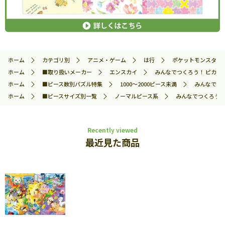
ホーム
カテゴリ別
アニメ・ゲーム
は行
ポケットモンスター
ホーム
■取り扱いメーカー
エンスカイ
みんなでつくろう！ ピカチュウ
ホーム
■ピース数別パズル特集
1000～2000ピース未満
みんなでつく
ホーム
■ピースサイズ別一覧
ノーマルピース系
みんなでつくろう！ 
Recently viewed
最近見た商品