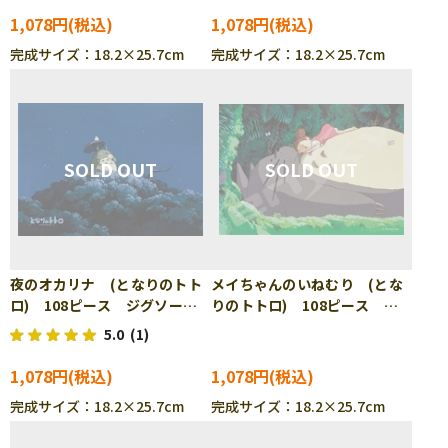
1,078円
1,078円
完成サイズ：18.2×25.7cm
完成サイズ：18.2×25.7cm
夜のオカリナ (となりのトト
メイちゃんのいねむり (とな
ロ) 108ピース ジグソーパ
りのトトロ) 108ピース ジ
ズル ENS-108-629
グソーパズル ENS-108-630
5.0
(1)
1,078円
1,078円
完成サイズ：18.2×25.7cm
完成サイズ：18.2×25.7cm