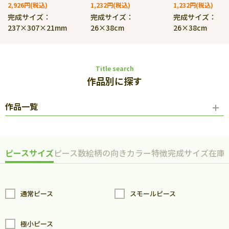
2,926円
1,232円
1,232円
完成サイズ：
完成サイズ：
完成サイズ：
237×307×21mm
26×38cm
26×38cm
Title search
作品別に探す
作品一覧
ピースサイズ
ピース数
絵柄の向き
カラー
特徴
完成サイズ
在庫
通常ピース
スモールピース
極小ピース