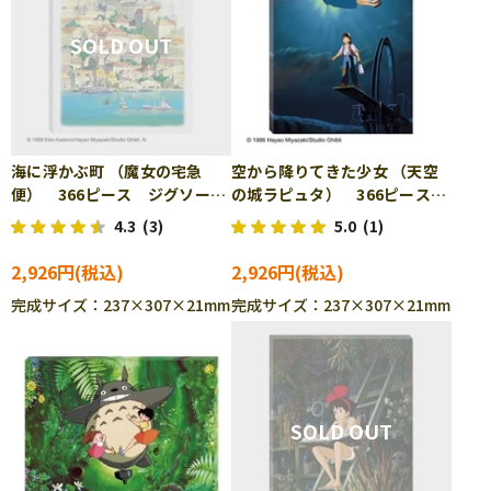
海に浮かぶ町 （魔女の宅急
空から降りてきた少女 （天空
便） 366ピース ジグソーパ
の城ラピュタ） 366ピース
ズル ENS-ATB-64
ジグソーパズル ENS-ATB-65
4.3
(3)
5.0
(1)
2,926円
2,926円
完成サイズ：237×307×21mm
完成サイズ：237×307×21mm