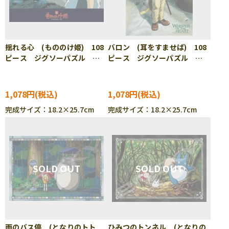
揺れる心 (もののけ姫) 108
バロン (耳をすませば) 108
ピース ジグソーパズル
ピース ジグソーパズル
ENS-108-633
ENS-108-634
1,078円
1,078円
完成サイズ：18.2×25.7cm
完成サイズ：18.2×25.7cm
雨のバス停 (となりのトト
ひみつのトンネル (となりの