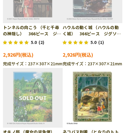
トンネルの向こう （千と千尋
ハウルの動く城 （ハウルの動
の神隠し） 366ピース ジグ
く城） 366ピース ジグソー
ソーパズル ENS-ATB-60
パズル ENS-ATB-61
5.0
(2)
5.0
(1)
2,926円
2,926円
完成サイズ：237×307×21mm
完成サイズ：237×307×21mm
オキノ邸 （魔女の宅急便）
ネコバス到着 （となりのトト