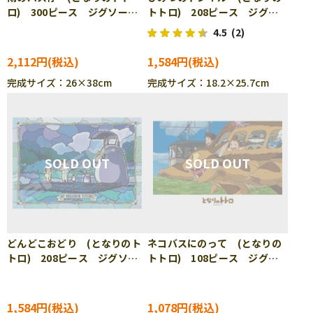
ロ) 300ピース ジグソーパ
トトロ) 208ピース ジグソ
ズル ENS-300-AC059
ーパズル ENS-208-AC69
4.5
(2)
2,112円
1,584円
完成サイズ：26×38cm
完成サイズ：18.2×25.7cm
どんどこおどり (となりのト
ネコバスにのって (となりの
トロ) 208ピース ジグソー
トトロ) 108ピース ジグソ
パズル ENS-208-AC72
ーパズル ENS-108-618
1,584円
1,078円