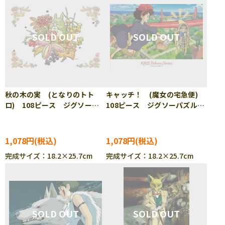
秋の木の実 (となりのトト
キャッチ！ (魔女の宅急便)
ロ) 108ピース ジグソーパ
108ピース ジグソーパズル
ズル ENS-108-631
ENS-108-632
1,078円
1,078円
完成サイズ：18.2×25.7cm
完成サイズ：18.2×25.7cm