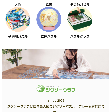
人物
絵画
その他パズル
子供用パズル
立体パズル
パズルグッズ
since 2003
ジグソークラブは国内最大級のジグソーパズル・フレーム専門店で