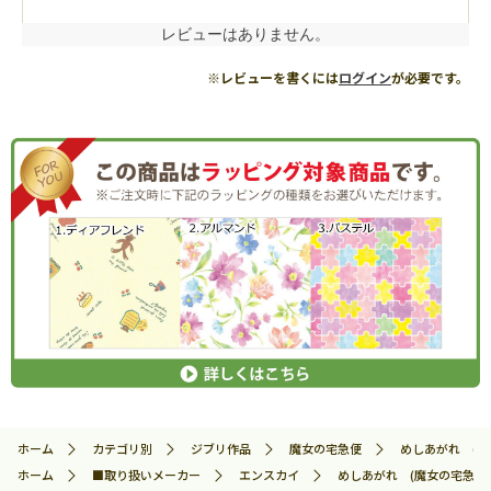
レビューはありません。
※レビューを書くには
ログイン
が必要です。
ホーム
カテゴリ別
ジブリ作品
魔女の宅急便
めしあがれ (魔女
ホーム
■取り扱いメーカー
エンスカイ
めしあがれ (魔女の宅急便) 