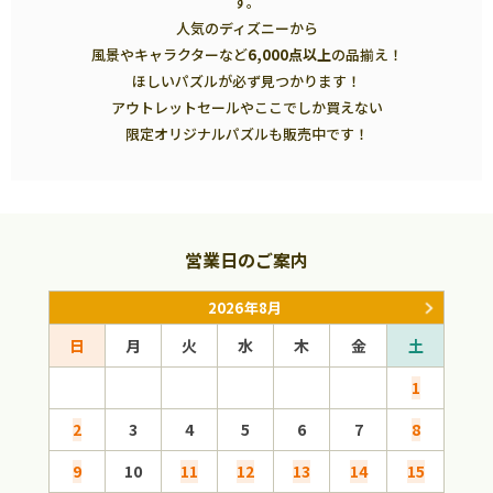
す。
人気のディズニーから
風景やキャラクターなど
6,000点以上
の品揃え！
ほしいパズルが必ず見つかります！
アウトレットセールやここでしか買えない
限定オリジナルパズルも販売中です！
営業日のご案内
2026年8月
日
月
火
水
木
金
土
日
1
2
3
4
5
6
7
8
6
9
10
11
12
13
14
15
13