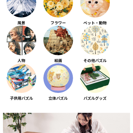
風景
フラワー
ペット・動物
人物
絵画
その他パズル
子供用パズル
立体パズル
パズルグッズ