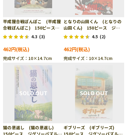
平成狸合戦ぽんぽこ (平成狸
となりの山田くん (となりの
合戦ぽんぽこ) 150ピース
山田くん) 150ピース ジグ
ジグソーパズル ENS-150-
ソーパズル ENS-150-G35
4.3
(3)
4.5
(2)
G32
462円
462円
完成サイズ：10×14.7cm
完成サイズ：10×14.7cm
猫の恩返し (猫の恩返し)
ギブリーズ (ギブリーズ)
150ピース ジグソーパズル
150ピース ジグソーパズル