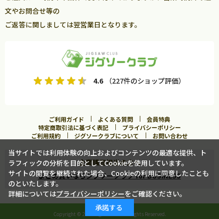
文やお問合せ等の
ご返答に関しましては翌営業日となります。
4.6
（227件のショップ評価）
ご利用ガイド
よくある質問
会員特典
特定商取引法に基づく表記
プライバシーポリシー
ご利用規約
ジグソークラブについて
お問い合わせ
当サイトでは利用体験の向上およびコンテンツの最適な提供、ト
企業購買担当の方へ
ラフィックの分析を目的としてCookieを使用しています。
サイトの閲覧を継続された場合、Cookieの利用に同意したことも
まとめ買いならジグソークラブ for BUSINESS
のといたします。
詳細については
プライバシーポリシー
をご確認ください。
承諾する
Copyright ©
2026 Jigsawclub. All Rights Reserved.