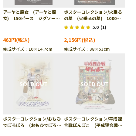
アーヤと魔女 (アーヤと魔
ポスターコレクション/火垂る
女) 150ピース ジグソーパ
の墓 (火垂るの墓) 1000ピ
ズル ENS-150-G68
ース ジグソーパズル ENS-
5.0
(1)
1000c-204
462円
2,156円
完成サイズ：10×14.7cm
完成サイズ：38×53cm
ポスターコレクション/おもひ
ポスターコレクション/平成狸
でぽろぽろ (おもひでぽろぽ
合戦ぽんぽこ (平成狸合戦ぽ
ろ) 1000ピース ジグソーパ
んぽこ) 1000ピース ジグソ