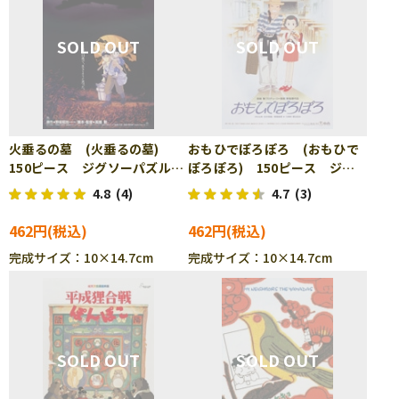
火垂るの墓 (火垂るの墓)
おもひでぽろぽろ (おもひで
150ピース ジグソーパズル
ぽろぽろ) 150ピース ジグ
ENS-150-G28
ソーパズル ENS-150-G30
4.8
(4)
4.7
(3)
462円
462円
完成サイズ：10×14.7cm
完成サイズ：10×14.7cm